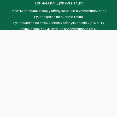
ТЕХНИЧЕСКАЯ ДОКУМЕНТАЦИЯ
Работы по техническому обслуживанию автомобилей Краз
Руководства по эксплуатации
Руководства по техническому обслуживанию и ремонту
Техническая документация автомобилей КАМАЗ
Техническая документация автомобилей ГАЗ
Техническая документация ЗИЛ
Дизельные двигателя Венчай
(0536) 75-88-80 | (067) 523-05-00
(0536) 77-77-45 | (0536) 77-77-36
(044) 221-22-14 | (057) 780-50-88



Banga.ua
© 2026 г.
Все права защищены.