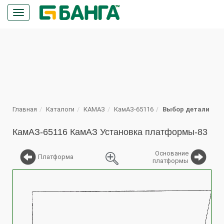
Кнопка
меню
ПОИСК
Главная
Каталоги
КАМАЗ
КамАЗ-65116
Выбор детали
КамАЗ-65116 КамАЗ Установка платформы-83
Основание
Платформа
платформы
%
651
850
70