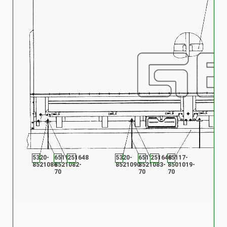
5320-
65117-
251648
5320-
65117-
251648
65117-
8521086
8521082-
8521090
8521083-
8501019-
70
70
70