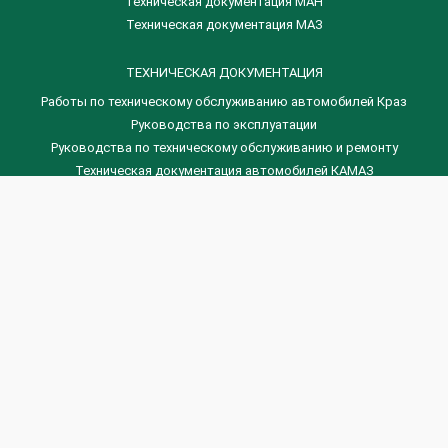
Техническая документация МАН
Техническая документация МАЗ
ТЕХНИЧЕСКАЯ ДОКУМЕНТАЦИЯ
Работы по техническому обслуживанию автомобилей Краз
Руководства по эксплуатации
Руководства по техническому обслуживанию и ремонту
Техническая документация автомобилей КАМАЗ
Техническая документация автомобилей ГАЗ
Техническая документация ЗИЛ
Дизельные двигателя Венчай
(0536) 75-88-80 | (067) 523-05-00
(0536) 77-77-45 | (0536) 77-77-36
(044) 221-22-14 | (057) 780-50-88



Banga.ua
© 2026 г.
Все права защищены.