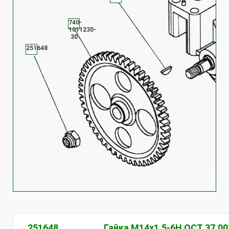
740-
1011230-
30
251648
251648
Гайка М14х1,5-6Н ОСТ 37.00