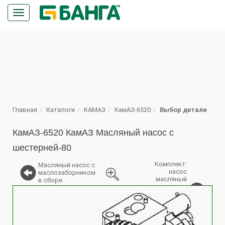
Кнопка
меню
ПОИСК
Главная
Каталоги
КАМАЗ
КамАЗ-6520
Выбор детали
КамАЗ-6520 КамАЗ Масляный насос с
шестерней-80
Комплект:
Масляный насос с
насос
маслозаборником
масляный
в сборе
с
%
шестерней
(для
запасных
частей)