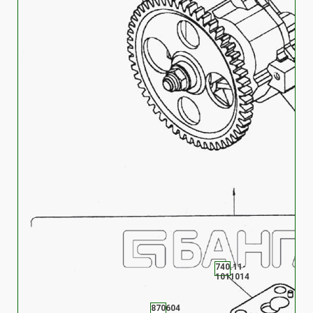
740.11-
1011014
870604