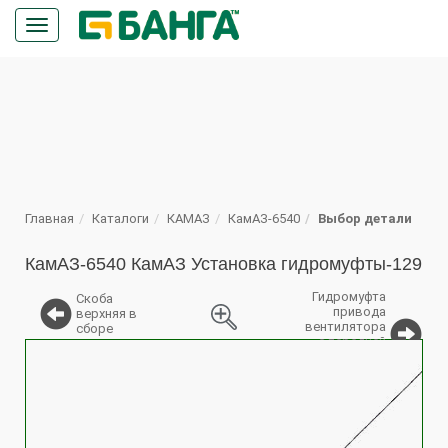
Кнопка
меню
ПОИСК
Главная
Каталоги
КАМАЗ
КамАЗ-6540
Выбор детали
КамАЗ-6540 КамАЗ Установка гидромуфты-129
Гидромуфта
Скоба
привода
верхняя в
вентилятора
сборе
с передней
%
крышкой в
сборе