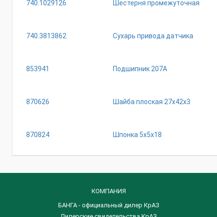
740.1029126
Шестерня промежуточная
740.3813862
Сухарь привода датчика
853941
Подшипник 207А
870626
Шайба плоская 27х42х3
870824
Шпонка 5х5х18
КОМПАНИЯ
БАНГА - официальный дилер КрАЗ
Дилерские свидетельства КрАЗ