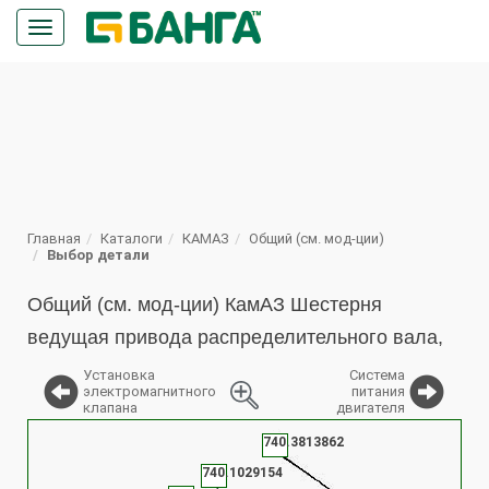
Кнопка
меню
ПОИСК
Главная
Каталоги
КАМАЗ
Общий (см. мод-ции)
Выбор детали
Общий (см. мод-ции) КамАЗ Шестерня
ведущая привода распределительного вала,
Установка
Система
электромагнитного
питания
клапана
двигателя
%
740.3813862
740.1029154