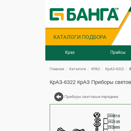
КАТАЛОГИ ПОДБОРА
Краз
Прайсы
Главная
Каталоги
КРАЗ
КрАЗ-6322
КрАЗ-6322 КрАЗ Приборы светов
Приборы световые передние
250510
252135
252005