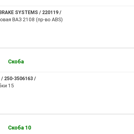
L BRAKE SYSTEMS
/
220119
/
овая ВАЗ 2108 (пр-во ABS)
Скоба
/
250-3506163
/
бки 15
Скоба 10