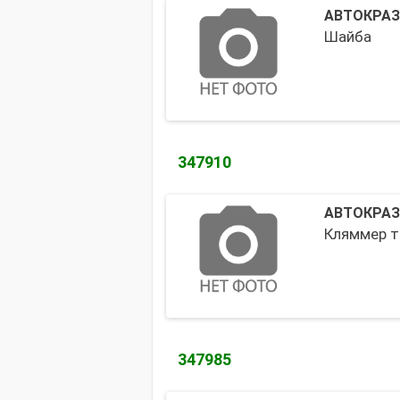
АВТОКРАЗ
Шайба
347910
АВТОКРАЗ
Кляммер т
347985