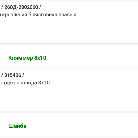
/
260Д-2802060
/
 крепления брызговика правый
Кляммер 8х10
/
315406
/
оздухопровода 8х10
Шайба