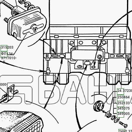
315203
ФП134-
3717010-
Б
000-
24.3723
250464
252133
345075
349005
2462.3