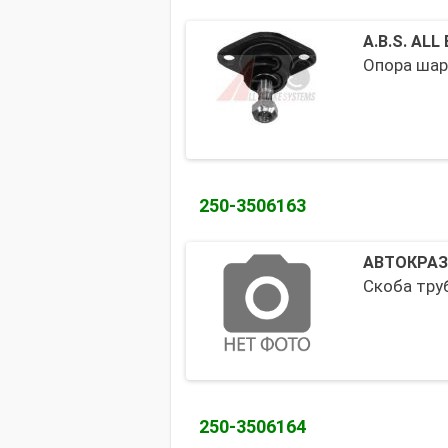
A.B.S. AL
Опора шар
250-3506163
АВТОКРАЗ
Скоба тру
250-3506164