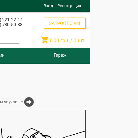
Вход
Регистрация
) 221-22-14
ЗАПРОС ПО VIN
) 780-50-88

0,00
грн. /
0
шт.
ии
Гараж
лы звуковые
ПС326-
3723100
ПС325-
(23.3723100)