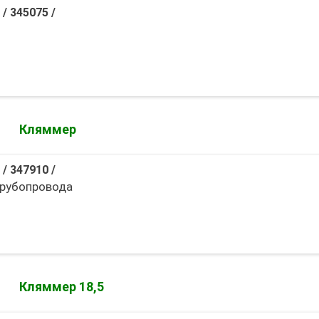
/
345075
/
Кляммер
/
347910
/
рубопровода
Кляммер 18,5