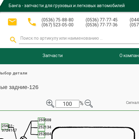
Банга - запчасти для грузовых и легковых автомобилей


(0536) 75-88-80
(0536) 77-77-45
(044
(067) 523-05-00
(0536) 77-77-36
(057

Запчасти
О компан
Выбор детали
ые задние-126
%
Сигна
250508
256Б1-
252134
3724167
252004