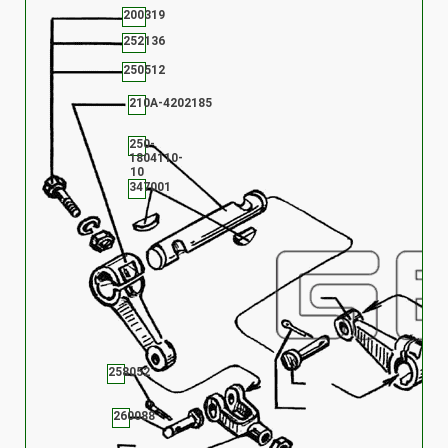
200319
252136
250512
210А-4202185
250-
1804110-
10
347001
258052
260088