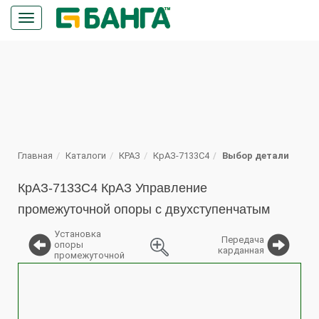
Кнопка
меню
ПОИСК
Главная
Каталоги
КРАЗ
КрАЗ-7133С4
Выбор детали
КрАЗ-7133С4 КрАЗ Управление
промежуточной опоры с двухступенчатым
Установка
Передача
опоры
карданная
промежуточной
%