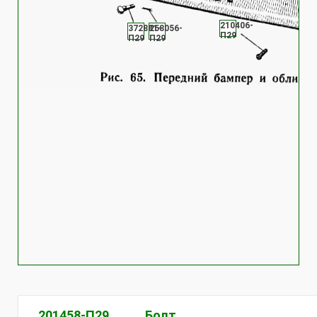
210406-
372881-
258056-
П29
П29
П29
201458-П29
Болт