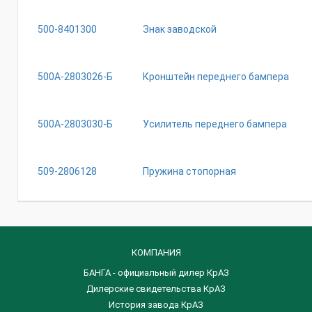
500-8401300
Знак заводской
500А-2803026-Б
Кронштейн переднего бампера
500А-2803030-Б
Усилитель переднего бампера
509-2806128
Пружина стопорная
КОМПАНИЯ
БАНГА - официальный дилер КрАЗ
Дилерские свидетельства КрАЗ
История завода КрАЗ