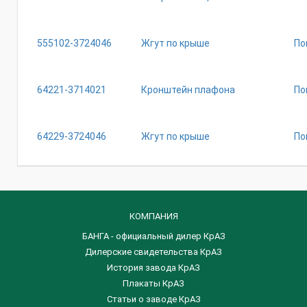
555102-3724046
Жгут по крыше
По
64221-3714021
Кронштейн плафона
По
64229-3724046
Жгут по крыше
По
КОМПАНИЯ
БАНГА - официальный дилер КрАЗ
Дилерские свидетельства КрАЗ
История завода КрАЗ
Плакаты КрАЗ
Статьи о заводе КрАЗ