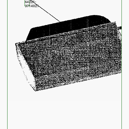
64221-
3714021