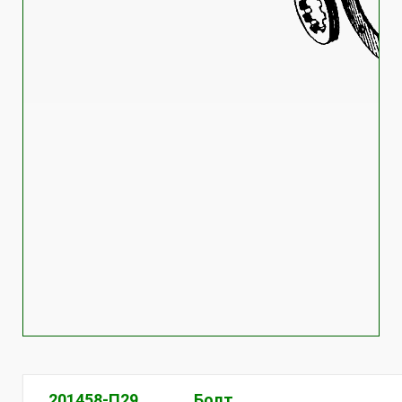
201458-П29
Болт