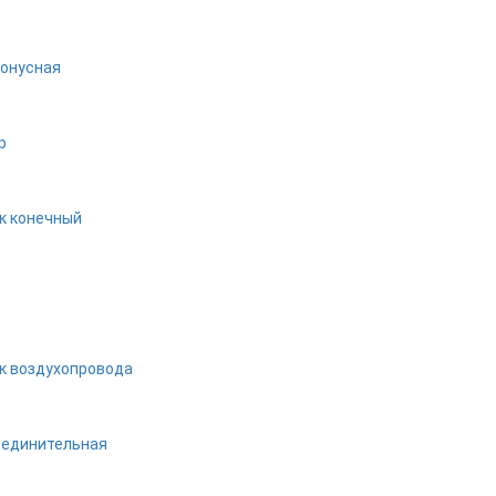
онусная
р
к конечный
к воздухопровода
оединительная