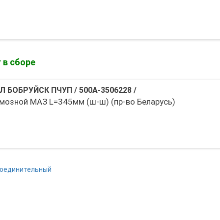
 в сборе
Л БОБРУЙСК ПЧУП
/
500А-3506228
/
мозной МАЗ L=345мм (ш-ш) (пр-во Беларусь)
соединительный