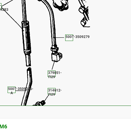
-
9283
500Т-3509279
379051-
П29
500Т-3509286-
314612-
А
П29
 М6