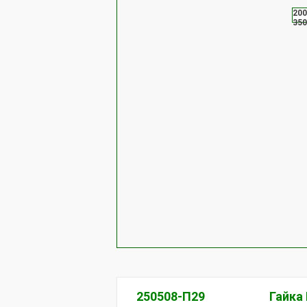
200
350
250508-П29
Гайка