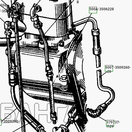
В
9058
500А-3506228
Т-3509285
500Т-3509260-
20
Т-3509280-
379737-
П29