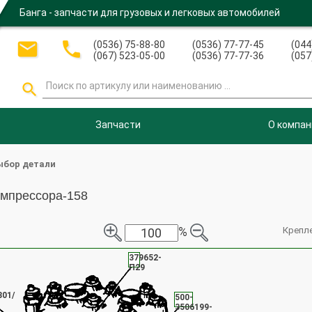
Банга - запчасти для грузовых и легковых автомобилей


(0536) 75-88-80
(0536) 77-77-45
(044
(067) 523-05-00
(0536) 77-77-36
(057

Запчасти
О компан
ыбор детали
мпрессора-158
%
Крепл
379652-
П29
301/
500-
3506199-