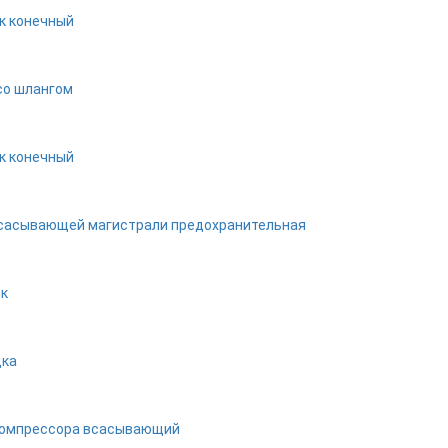
к конечный
со шлангом
к конечный
сасывающей магистрали предохранительная
ок
дка
компрессора всасывающий