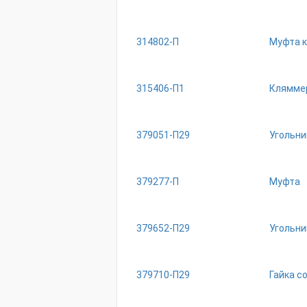
314802-П
Муфта к
315406-П1
Клямме
379051-П29
Угольни
379277-П
Муфта
379652-П29
Угольни
379710-П29
Гайка с