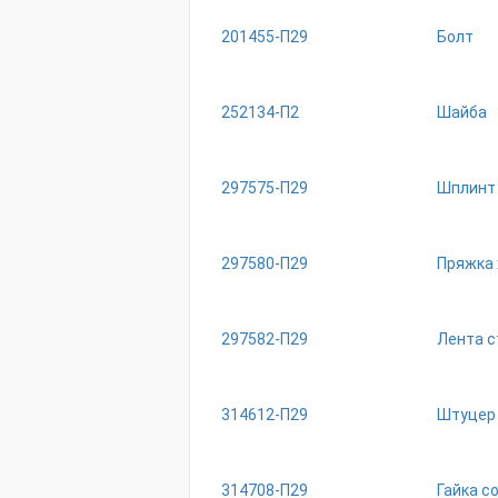
201455-П29
Болт
252134-П2
Шайба
297575-П29
Шплинт
297580-П29
Пряжка 
297582-П29
Лента 
314612-П29
Штуцер
314708-П29
Гайка с