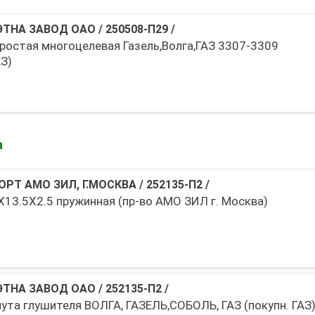
ЭТНА ЗАВОД ОАО
/
250508-П29
/
простая многоцелевая Газель,Волга,ГАЗ 3307-3309
АЗ)
а
ОРТ АМО ЗИЛ, Г.МОСКВА
/
252135-П2
/
Х13.5Х2.5 пружинная (пр-во АМО ЗИЛ г. Москва)
ЭТНА ЗАВОД ОАО
/
252135-П2
/
ута глушителя ВОЛГА, ГАЗЕЛЬ,СОБОЛЬ, ГАЗ (покупн. ГАЗ