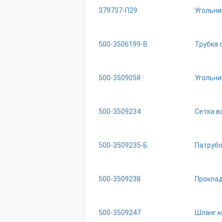
379737-П29
Угольни
500-3506199-В
Трубка 
500-3509058
Угольни
500-3509234
Сетка в
500-3509235-Б
Патруб
500-3509238
Прокла
500-3509247
Шланг 