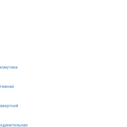
хомутика
стяжная
 ввертной
оединительная