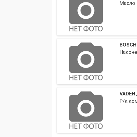
Масло 
BOSCH
Наконе
VADEN
Р/к ко