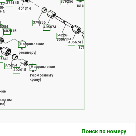
к
379256
376145
025-
влагоотделителю]
30-
404314
2-3
379256
1
5254
405674
402415
64226-
[Направление
3506154
405674
к
[Направление
ресиверу]
379256
к
ресиверу]
05641
375254
[Направление
402415
к
тормозному
крану]
ние
водам
па]
Поиск по номеру