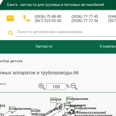
Банга - запчасти для грузовых и легковых автомобилей


(0536) 75-88-80
(0536) 77-77-45
(044
(067) 523-05-00
(0536) 77-77-36
(057

Запчасти
О компан
Выбор детали
зных аппаратов и трубопроводы-88
биля
%
[Направление
404204
к
[Направление
205
ресиверу]
[Направление
[Направление
к
64226-
к
к
электропневмоклапанам]
3506254-
воздухмагистральному