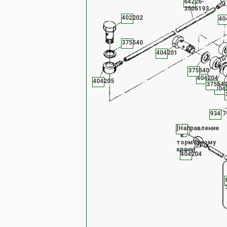
64226-
3506193
402202
40
375540
404201
375540
404204
404205
37554
404
934.7
[Направление
к
тормозному
крану]
404204