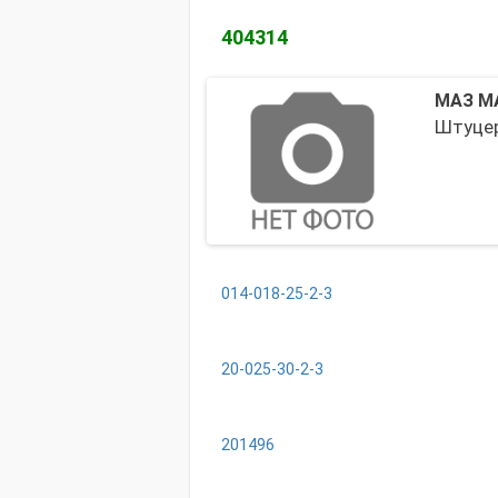
404314
МАЗ М
Штуцер
014-018-25-2-3
20-025-30-2-3
201496