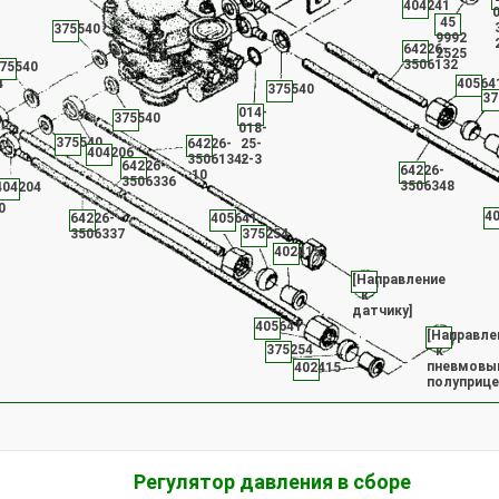
404241
45
375540
9992
64226-
2525
3506132
75540
4
40564
375540
37
014-
375540
018-
375540
64226-
25-
404206
3506134-
2-3
64226-
64226-
10
3506336
3506348
404204
0
4
64226-
405641
3506337
375254
402415
[Направление
к
датчику]
405641
[Направле
375254
к
пневмовы
402415
полуприце
Регулятор давления в сборе