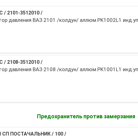
С
/
2101-3512010
/
тор давления ВАЗ 2101 /колдун/ аллюм.PK1002L1 инд.уп
С
/
2108-3512010
/
тор давления ВАЗ 2108 /колдун/ аллюм.PK1001L1 инд.уп
Предохранитель против замерзания
 СП ПОСТАЧАЛЬНИК
/
100
/