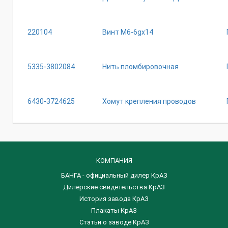
220104
Винт М6-6gх14
5335-3802084
Нить пломбировочная
6430-3724625
Хомут крепления проводов
КОМПАНИЯ
БАНГА - официальный дилер КрАЗ
Дилерские свидетельства КрАЗ
История завода КрАЗ
Плакаты КрАЗ
Статьи о заводе КрАЗ