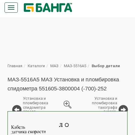
Кнопка
меню
ПОИСК
Главная
Каталоги
МАЗ
МАЗ-5516А5
Выбор детали
МАЗ-5516А5 МАЗ Установка и пломбировка
спидометра 551605-3800004 (-700)-252
Установка и
Установка и
пломбировка
пломбировка
спидометра
тахографа
551605-
543203-
%
3800004
3800005
(-700)
(-700)