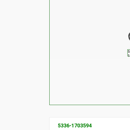
5
1
5336-1703594