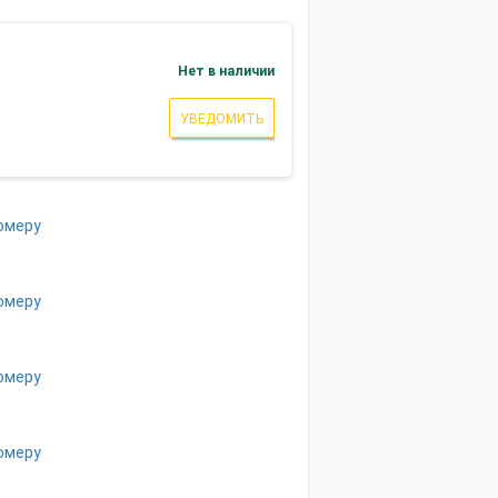
Нет в наличии
УВЕДОМИТЬ
омеру
омеру
омеру
омеру