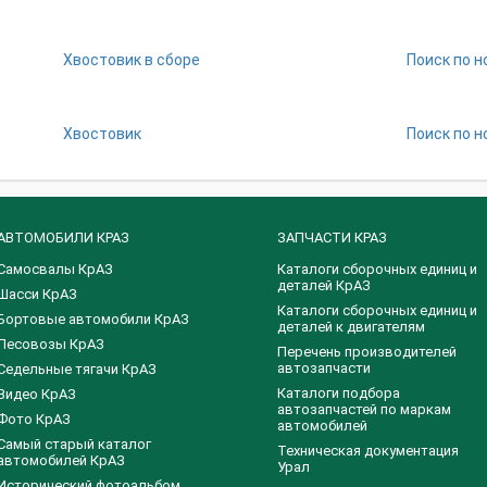
Хвостовик в сборе
Поиск по н
Хвостовик
Поиск по н
АВТОМОБИЛИ КРАЗ
ЗАПЧАСТИ КРАЗ
Самосвалы КрАЗ
Каталоги сборочных единиц и
деталей КрАЗ
Шасси КрАЗ
​Каталоги сборочных единиц и
Бортовые автомобили КрАЗ
деталей к двигателям
Лесовозы КрАЗ
Перечень производителей
автозапчасти
Седельные тягачи КрАЗ
Каталоги подбора
Видео КрАЗ
автозапчастей по маркам
Фото КрАЗ
автомобилей
Самый старый каталог
Техническая документация
автомобилей КрАЗ
Урал
Исторический фотоальбом