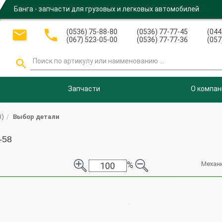
Банга - запчасти для грузовых и легковых автомобилей


(0536) 75-88-80
(0536) 77-77-45
(044
(067) 523-05-00
(0536) 77-77-36
(057

Запчасти
О компан
3)
Выбор детали
-58
%
Механ