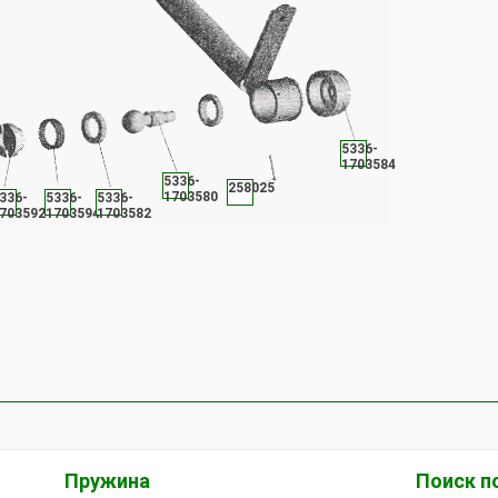
5336-
1703584
5336-
258025
1703580
336-
5336-
5336-
703592
1703594
1703582
Пружина
Поиск п