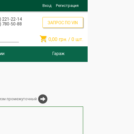
Вход
Регистрация
) 221-22-14
ЗАПРОС ПО VIN
) 780-50-88

0,00
грн. /
0
шт.
ии
Гараж
изм промежуточный