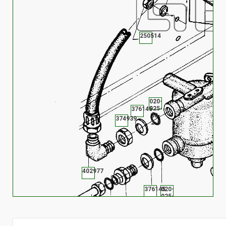
250514
020-
025-
376145
30-
374939
2-3
402977
376145
020-
025-
404314
30-
012-
2-3
016-
6422-
25-