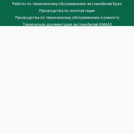
Работы по техническому обслуживанию автомобилей Краз
Руководства по эксплуатации
Руководства по техническому обслуживанию и ремонту
Техническая документация автомобилей КАМАЗ
Техническая документация автомобилей ГАЗ
Техническая документация ЗИЛ
Дизельные двигателя Венчай
(0536) 75-88-80 | (067) 523-05-00
(0536) 77-77-45 | (0536) 77-77-36
(044) 221-22-14 | (057) 780-50-88



Banga.ua
© 2026 г.
Все права защищены.