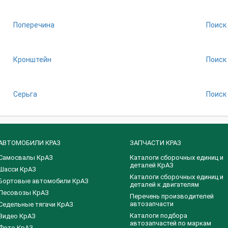
Поперечина
Поиск
Кронштейн
Поиск
Серьга
Поиск
АВТОМОБИЛИ КРАЗ
ЗАПЧАСТИ КРАЗ
Самосвалы КрАЗ
Каталоги сборочных единиц и
деталей КрАЗ
Шасси КрАЗ
​Каталоги сборочных единиц и
Бортовые автомобили КрАЗ
деталей к двигателям
Лесовозы КрАЗ
Перечень производителей
автозапчасти
Седельные тягачи КрАЗ
Каталоги подбора
Видео КрАЗ
автозапчастей по маркам
Фото КрАЗ