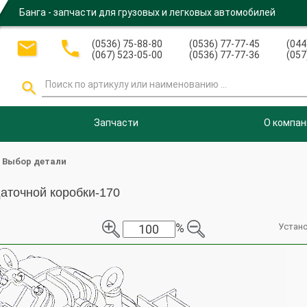
Банга - запчасти для грузовых и легковых автомобилей


(0536) 75-88-80
(0536) 77-77-45
(044
(067) 523-05-00
(0536) 77-77-36
(057

Запчасти
О компан
Выбор детали
аточной коробки-170
%
Устан