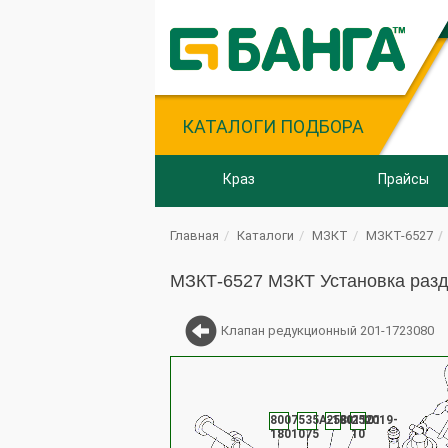
КАТАЛОГИ ПОДБОРА
Краз
Прайсы
Главная
Каталоги
МЗКТ
МЗКТ-6527
МЗКТ-6527 МЗКТ Установка разд
Клапан редукционный 201-1723080
8007-
535А-1801101
258054
252019-
1801075
10