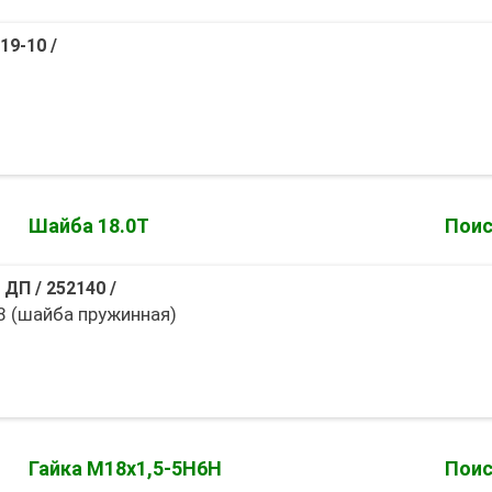
19-10
/
Шайба 18.0Т
Поис
 ДП
/
252140
/
8 (шайба пружинная)
Гайка М18х1,5-5Н6Н
Поис