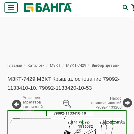

Кнопка
меню
ПОИСК
Главная
Каталоги
МЗКТ
МЗКТ-7429
Выбор детали
МЗКТ-7429 МЗКТ Крышка, основание 79092-
1133410-10, 79092-1133420-10-53
Установка
Насос
агрегатов
подкачивающий
топливной
79092-1133200
системы
79092-1133410-10
%
201418
79092-
252004
252134
250508
1116032