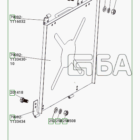
79092-
1116032
79092-
1133430-
10
201418
79092-
252004
252134
250508
1133434