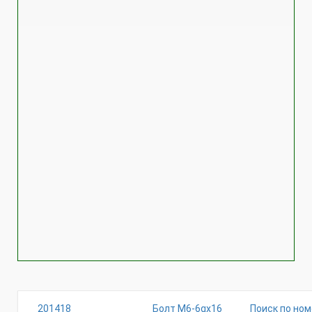
201418
Болт М6-6gх16
Поиск по ном