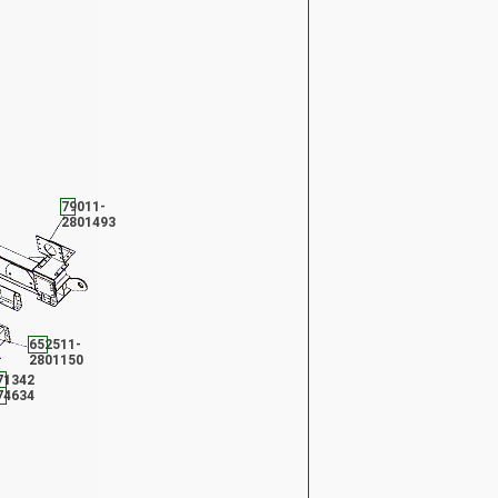
79011-
2801493
652511-
2801150
71342
74634