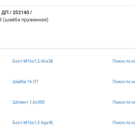
 ДП
/
252140
/
8 (шайба пружинная)
Болт М16х1,5-6hх38
Поиск по н
Шайба 16 ОТ
Поиск по н
Шплинт 1,6х300
Поиск по н
Болт М16х1,5-6gх45
Поиск по н