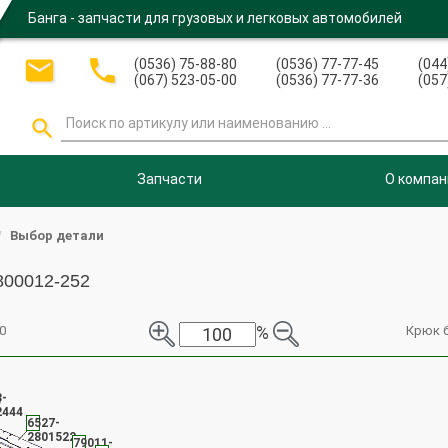
Банга - запчасти для грузовых и легковых автомобилей


(0536) 75-88-80
(0536) 77-77-45
(044
(067) 523-05-00
(0536) 77-77-36
(057

Запчасти
О компан
Выбор детали
800012-252
%
0
Крюк б
3-
4
2444
6527-
2801522
79011-