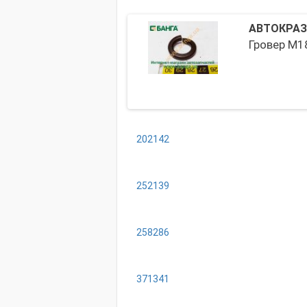
АВТОКРАЗ
Гровер М1
202142
252139
258286
371341