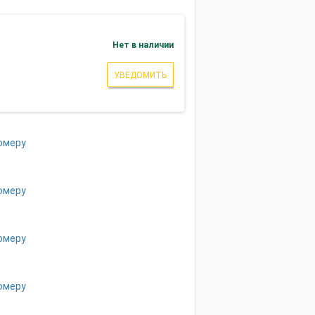
Нет в наличии
УВЕДОМИТЬ
омеру
омеру
омеру
омеру