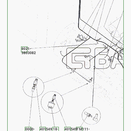
8021-
3803082
0000-
401549
18-
401549
ТМ111-