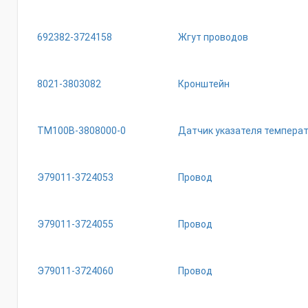
692382-3724158
Жгут проводов
8021-3803082
Кронштейн
ТМ100В-3808000-0
Датчик указателя темпера
Э79011-3724053
Провод
Э79011-3724055
Провод
Э79011-3724060
Провод