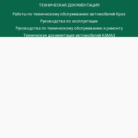
ТЕХНИЧЕСКАЯ ДОКУМЕНТАЦИЯ
Работы по техническому обслуживанию автомобилей Краз
Руководства по эксплуатации
Руководства по техническому обслуживанию и ремонту
Техническая документация автомобилей КАМАЗ
Техническая документация автомобилей ГАЗ
Техническая документация ЗИЛ
Дизельные двигателя Венчай
(0536) 75-88-80 | (067) 523-05-00
(0536) 77-77-45 | (0536) 77-77-36
(044) 221-22-14 | (057) 780-50-88



Banga.ua
© 2026 г.
Все права защищены.