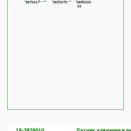
3810447
3829010
3808000-
09
18-3829010
Датчик давления в п