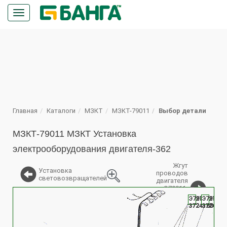
Кнопка
меню
ПОИСК
Главная
Каталоги
МЗКТ
МЗКТ-79011
Выбор детали
МЗКТ-79011 МЗКТ Установка
электрооборудования двигателя-362
Жгут
Установка
проводов
световозвращателей
двигателя
Э79011-
%
3724160,
6527-
Э79011-
6527-
Э79011-
20
6527-
3724160
3724160
3724062
3724062
3724160