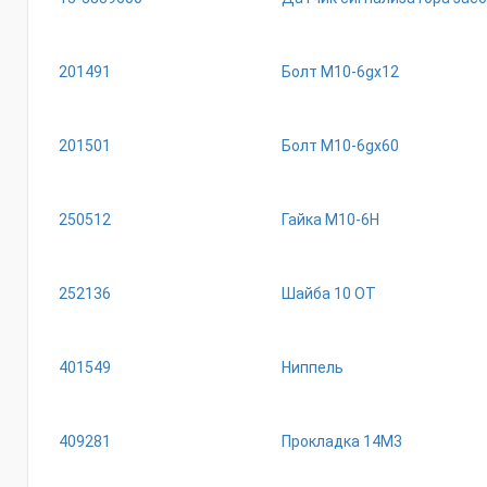
201491
Болт М10-6gх12
201501
Болт М10-6gх60
250512
Гайка М10-6Н
252136
Шайба 10 ОТ
401549
Ниппель
409281
Прокладка 14М3