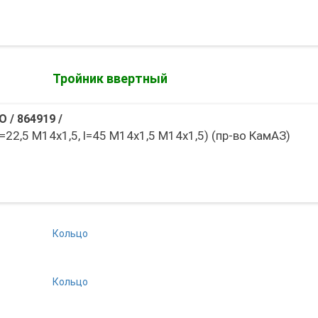
Тройник ввертный
О
/
864919
/
=22,5 М14х1,5, l=45 М14х1,5 M14x1,5) (пр-во КамАЗ)
Кольцо
Кольцо