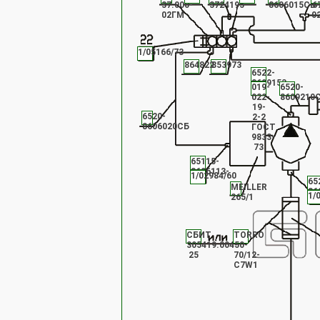
37.000-
3724195
8606015СБ
6
02ГМ
0
1/05166/73
864822
853973
6522-
8609153
019-
6520-
022-
8609210
19-
6520-
2-2
8606020СБ
ГОСТ
9833-
73
65115-
8606113-
1/02984/60
01
65
МЕILLЕR
86
1/
265/1
20
СБИТ
ТОRRО
305419.004-
50-
25
70/12-
С7W1