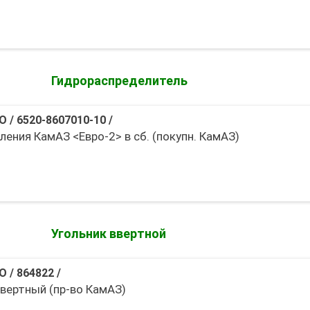
Гидрораспределитель
О
/
6520-8607010-10
/
ления КамАЗ <Евро-2> в сб. (покупн. КамАЗ)
Угольник ввертной
О
/
864822
/
ввертный (пр-во КамАЗ)