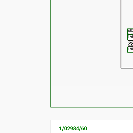
65
86
1/
1/
1/02984/60