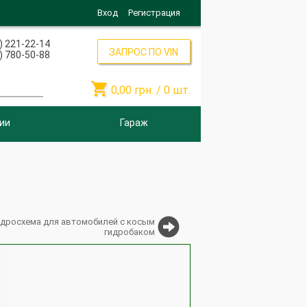
Вход
Регистрация
) 221-22-14
ЗАПРОС ПО VIN
) 780-50-88

0,00
грн. /
0
шт.
ии
Гараж
идросхема для автомобилей с косым
гидробаком