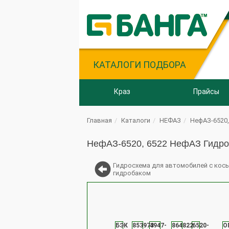
КАТАЛОГИ ПОДБОРА
Краз
Прайсы
Главная
Каталоги
НЕФАЗ
НефАЗ-6520,
НефАЗ-6520, 6522 НефАЗ Гидро
Гидросхема для автомобилей с кос
гидробаком
БЭК
853973
4947-
864822
6520-
О