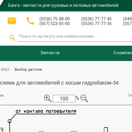
Банга - запчасти для грузовых и легковых автомобилей


(0536) 75-88-80
(0536) 77-77-45
(044
(067) 523-05-00
(0536) 77-77-36
(057

Запчасти
О компан
 6522
Выбор детали
схема для автомобилей с косым гидробаком-34
ым
Г
%
ГК