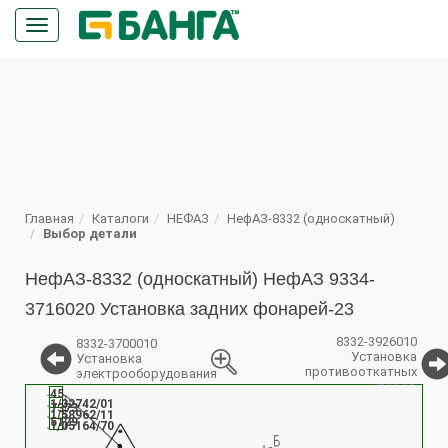
Кнопка
меню
ПОИСК
Главная
Каталоги
НЕФАЗ
НефАЗ-8332 (односкатный)
Выбор детали
НефАЗ-8332 (односкатный) НефАЗ 9334-
3716020 Установка задних фонарей-23
8332-3926010
8332-3700010
Установка
Установка
противооткатных
электрооборудования
упоров
45
%
1/32742/01
7373
1/58962/11
5129
1/05164/70