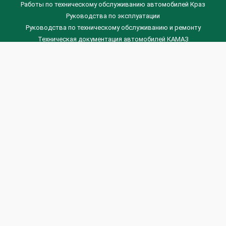
Работы по техническому обслуживанию автомобилей Краз
Руководства по эксплуатации
Руководства по техническому обслуживанию и ремонту
Техническая документация автомобилей КАМАЗ
Техническая документация автомобилей ГАЗ
Техническая документация ЗИЛ
Дизельные двигателя Венчай
(0536) 75-88-80 | (067) 523-05-00
(0536) 77-77-45 | (0536) 77-77-36
(044) 221-22-14 | (057) 780-50-88



Banga.ua
© 2026 г.
Все права защищены.