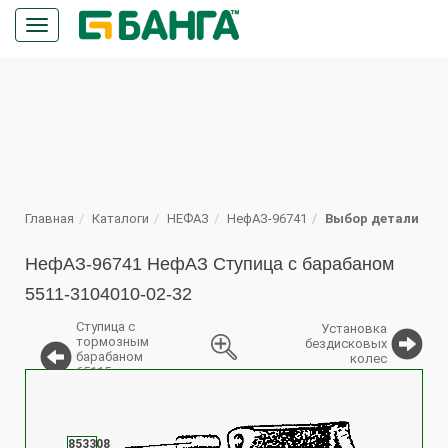
Кнопка
меню
ПОИСК
Главная
Каталоги
НЕФАЗ
НефАЗ-96741
Выбор детали
НефАЗ-96741 НефАЗ Ступица с барабаном
5511-3104010-02-32
Ступица с
Установка
тормозным
бездисковых
барабаном
колес
65115-
%
3104010
853308