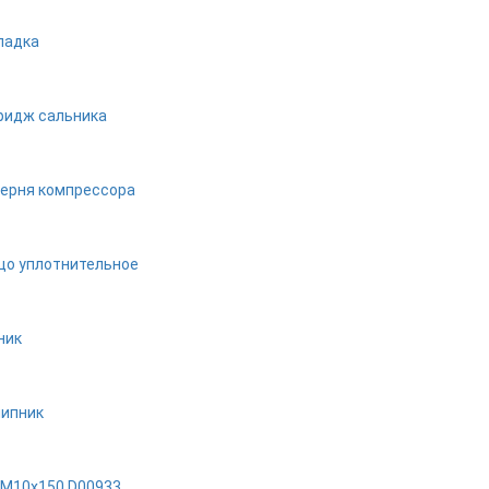
ладка
ридж сальника
ерня компрессора
цо уплотнительное
ник
ипник
 M10x150 D00933