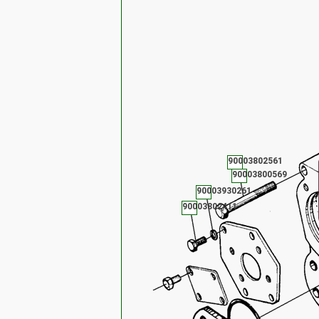
90003802561
90003800569
90003930261
90003802411