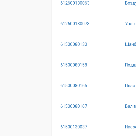
612600130063
Возд
612600130073
Упло
61500080130
Шайб
61500080158
Подш
61500080165
Плас
61500080167
Вал в
61500130037
Насо