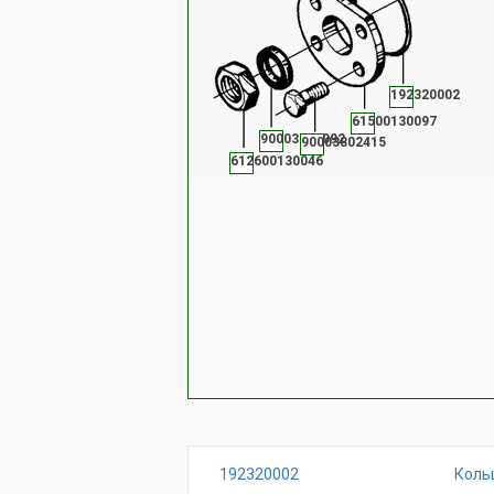
192320002
61500130097
90003070092
90003802415
612600130046
192320002
Коль