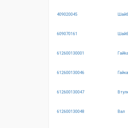
409020045
Шайб
609070161
Шайб
612600130001
Гaйk
612600130046
Гайк
612600130047
Втул
612600130048
Вал