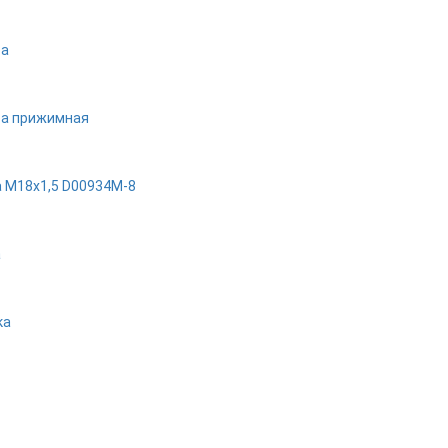
а
а прижимная
a M18x1,5 D00934M-8
а
ка