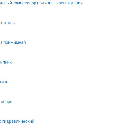
ушный компрессор водянного охлаждения
тнитель
а прижимная
ипник
тина
 сборе
с гидравлический