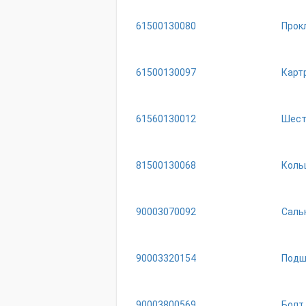
61500130080
Прок
61500130097
Карт
61560130012
Шест
81500130068
Коль
90003070092
Саль
90003320154
Подш
90003800569
Бoлт