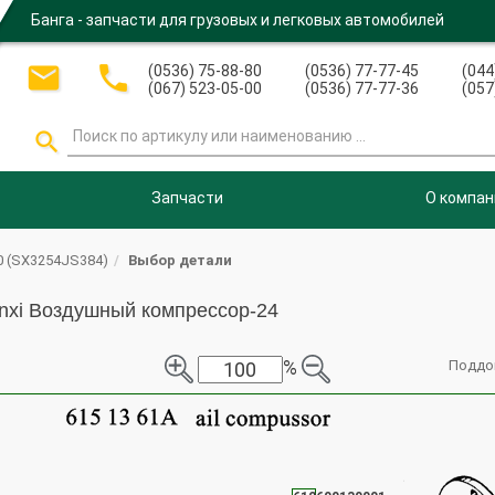
Банга - запчасти для грузовых и легковых автомобилей


(0536) 75-88-80
(0536) 77-77-45
(044
(067) 523-05-00
(0536) 77-77-36
(057

Запчасти
О компан
 (SX3254JS384)
Выбор детали
nxi Воздушный компрессор-24
%
Поддо