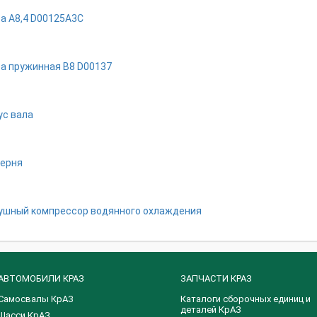
a A8,4 D00125A3C
a пpyжиннaя B8 D00137
ус вала
ерня
ушный компрессор водянного охлаждения
АВТОМОБИЛИ КРАЗ
ЗАПЧАСТИ КРАЗ
Самосвалы КрАЗ
Каталоги сборочных единиц и
деталей КрАЗ
Шасси КрАЗ