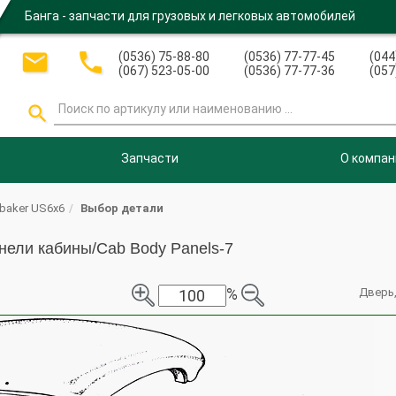
Банга - запчасти для грузовых и легковых автомобилей


(0536) 75-88-80
(0536) 77-77-45
(044
(067) 523-05-00
(0536) 77-77-36
(057

Запчасти
О компан
baker US6x6
Выбор детали
нели кабины/Cab Body Panels-7
%
Дверь, 