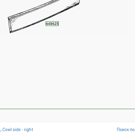
648624
648625
 Cowl side - right
Поиск по