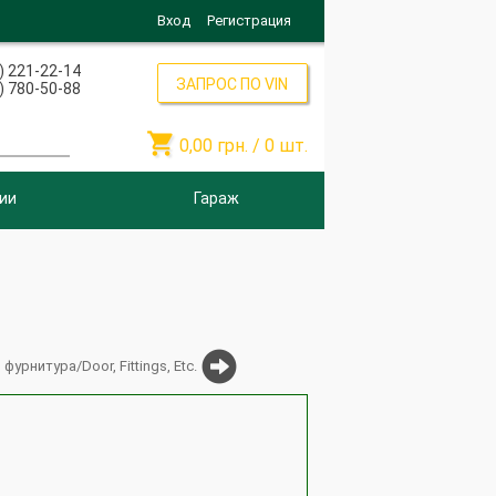
Вход
Регистрация
) 221-22-14
ЗАПРОС ПО VIN
) 780-50-88

0,00
грн. /
0
шт.
ии
Гараж
фурнитура/Door, Fittings, Etc.