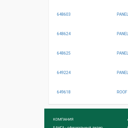
648603
PANEL,
648624
PANEL,
648625
PANEL,
649224
PANEL
649618
ROOF 
КОМПАНИЯ
БАНГА - официальный дилер