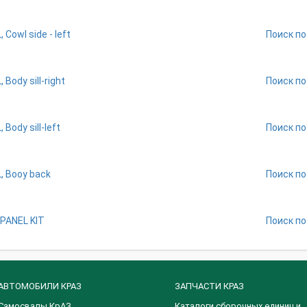
 Cowl side - left
Поиск по
 Body sill-right
Поиск по
 Body sill-left
Поиск по
, Booy back
Поиск по
PANEL KIT
Поиск по
АВТОМОБИЛИ КРАЗ
ЗАПЧАСТИ КРАЗ
Самосвалы КрАЗ
Каталоги сборочных единиц и