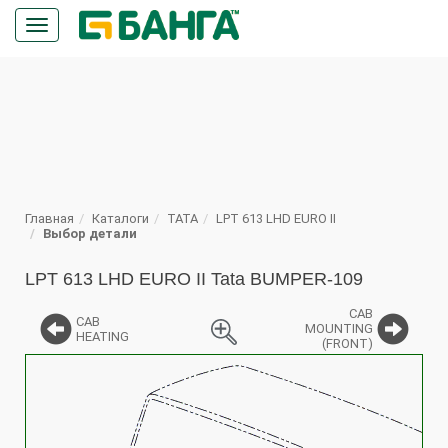
Кнопка
меню
ПОИСК
Главная
Каталоги
TATA
LPT 613 LHD EURO II
Выбор детали
LPT 613 LHD EURO II Tata BUMPER-109
CAB
CAB
MOUNTING
HEATING
(FRONT)
%