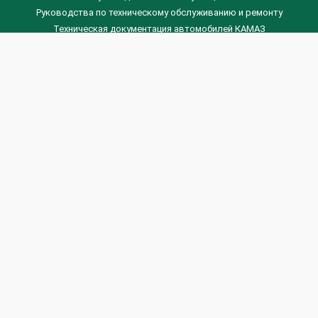
Руководства по техническому обслуживанию и ремонту
Техническая документация автомобилей КАМАЗ
Техническая документация автомобилей ГАЗ
Техническая документация ЗИЛ
Дизельные двигателя Венчай
(0536) 75-88-80 | (067) 523-05-00
(0536) 77-77-45 | (0536) 77-77-36
(044) 221-22-14 | (057) 780-50-88



Banga.ua
© 2026 г.
Все права защищены.