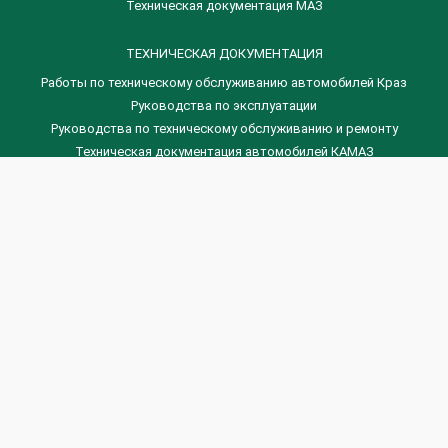
Техническая документация МАЗ
ТЕХНИЧЕСКАЯ ДОКУМЕНТАЦИЯ
Работы по техническому обслуживанию автомобилей Краз
Руководства по эксплуатации
Руководства по техническому обслуживанию и ремонту
Техническая документация автомобилей КАМАЗ
Техническая документация автомобилей ГАЗ
Техническая документация ЗИЛ
Дизельные двигателя Венчай
(0536) 75-88-80 | (067) 523-05-00
(0536) 77-77-45 | (0536) 77-77-36
(044) 221-22-14 | (057) 780-50-88



Banga.ua
© 2026 г.
Все права защищены.