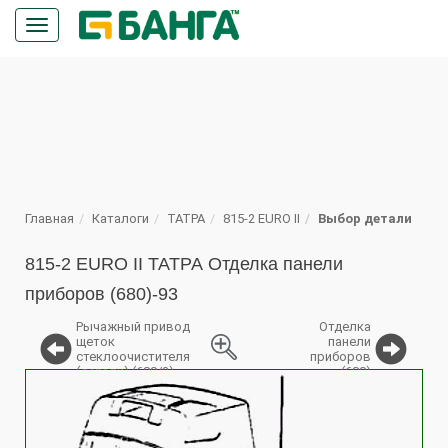
Кнопка
меню
ПОИСК
Главная
Каталоги
ТАТРА
815-2 EURO II
Выбор детали
815-2 EURO II ТАТРА Отделка панели
приборов (680)-93
Рычажный привод
Отделка
щеток
панели
стеклоочистителя
приборов
(детали) (680/2)
(680)
%