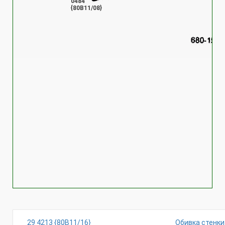
0484
{80В11/08}
29 4213 {80В11/16}
Обивка стенки