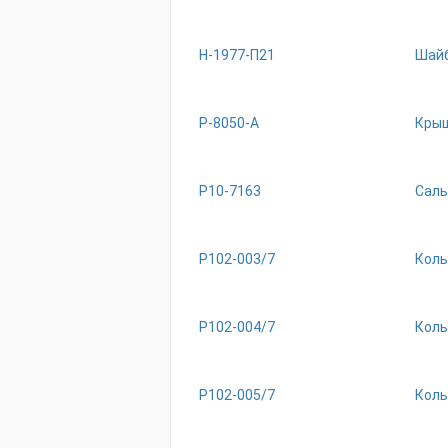
Н-1977-П21
Шай
Р-8050-А
Крыш
Р10-7163
Саль
Р102-003/7
Коль
Р102-004/7
Коль
Р102-005/7
Коль