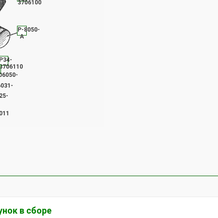
3706100
Р-8050-
А
Р34-
3706110
-
06050-
031-
25-
011
унок в сборе