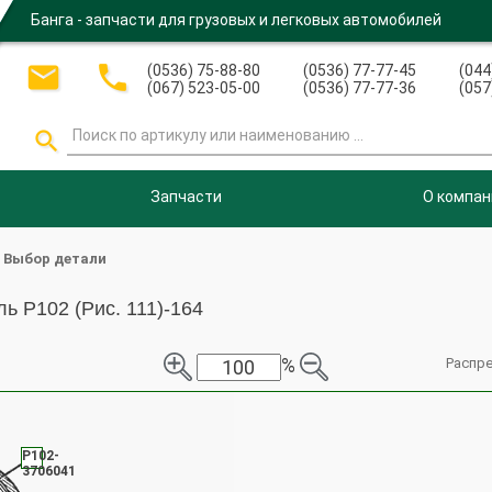
Банга - запчасти для грузовых и легковых автомобилей


(0536) 75-88-80
(0536) 77-77-45
(044
(067) 523-05-00
(0536) 77-77-36
(057

Запчасти
О компан
Выбор детали
 Р102 (Рис. 111)-164
%
Распре
Р102-
3706041