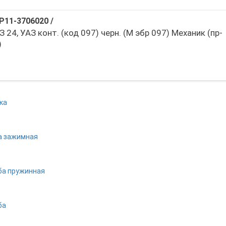
Р11-3706020
/
З 24, УАЗ конт. (код 097) черн. (М эбр 097) Механик (пр-
)
ка
а зажимная
а пружинная
ба