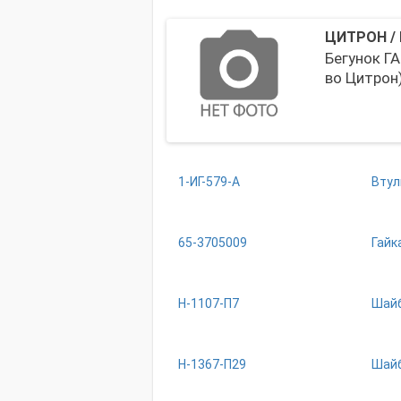
ЦИТРОН
/
Бегунок ГА
во Цитрон
1-ИГ-579-А
Втул
65-3705009
Гайк
Н-1107-П7
Шайб
Н-1367-П29
Шай