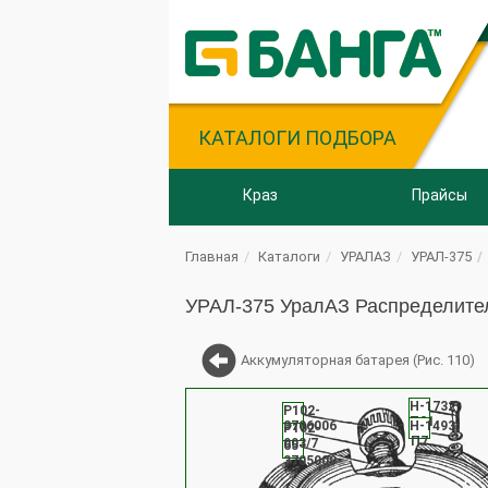
КАТАЛОГИ ПОДБОРА
Краз
Прайсы
Главная
Каталоги
УРАЛАЗ
УРАЛ-375
УРАЛ-375 УралАЗ Распределитель
Аккумуляторная батарея (Рис. 110)
Н-1732-
Р102-
П21
3706006
Н-1493-
Р102-
П7
003/7
65-
3705009