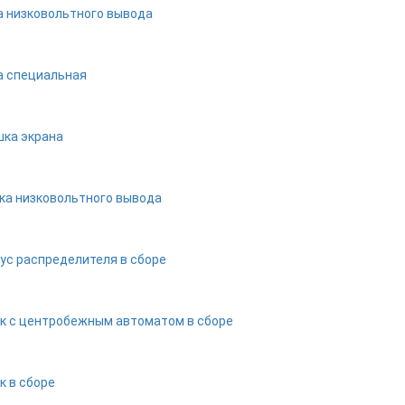
а низковольтного вывода
а специальная
ка экрана
ка низковольтного вывода
ус распределителя в сборе
к с центробежным автоматом в сборе
к в сборе