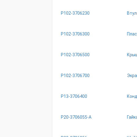
Р102-3706230
Втул
Р102-3706300
Плас
Р102-3706500
Крыш
Р102-3706700
Экра
Р13-3706400
Конд
Р20-3706055-А
Гайк