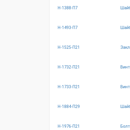
Н-1388-П7
Шайб
Н-1493-П7
Шайб
Н-1525-П21
Закл
Н-1732-П21
Винт
Н-1733-П21
Винт
Н-1884-П29
Шай
Н-1976-П21
Болт