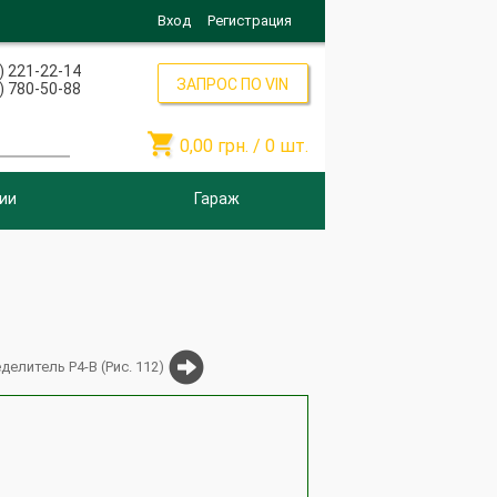
Вход
Регистрация
) 221-22-14
ЗАПРОС ПО VIN
) 780-50-88

0,00
грн. /
0
шт.
ии
Гараж
делитель Р4-В (Рис. 112)