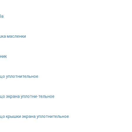
ба
ка масленки
ник
цо уплотнительное
цо экрана уплотни-тельное
цо крышки экрана уплотнительное