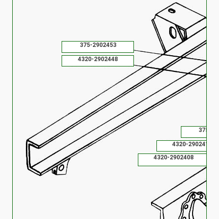
375-2902453
4320-2902448
375-29
4320-2902413
4320-2902408