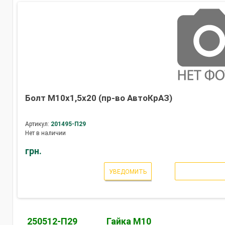
4320-2902015
4320-2902028
4320-2902016
4320-2902018
Болт М10х1,5х20 (пр-во АвтоКрАЗ)
4320-29
4320-29
Артикул:
201495-П29
Нет в наличии
4320-29
4320-29
грн.
256841
УВЕДОМИТЬ
250512-П29
Гайка М10