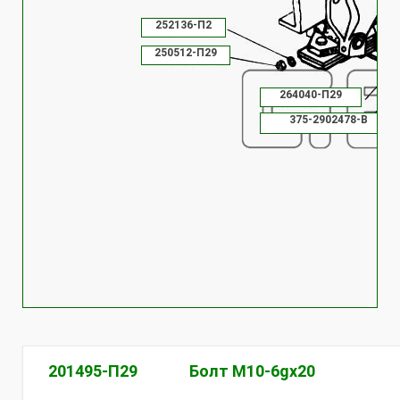
252136-П2
250512-П29
264040-П29
375-2902478-В
250512-П29
4320-290204
201495-П29
Болт М10-6gх20
4320-29020