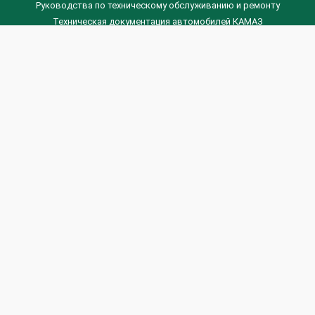
Руководства по техническому обслуживанию и ремонту
Техническая документация автомобилей КАМАЗ
Техническая документация автомобилей ГАЗ
Техническая документация ЗИЛ
Дизельные двигателя Венчай
(0536) 75-88-80 | (067) 523-05-00
(0536) 77-77-45 | (0536) 77-77-36
(044) 221-22-14 | (057) 780-50-88



Banga.ua
© 2026 г.
Все права защищены.