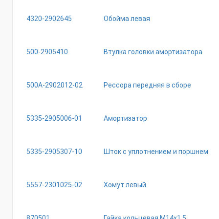
4320-2902645
Обойма левая
500-2905410
Втулка головки амортизатора
500А-2902012-02
Рессора передняя в сборе
5335-2905006-01
Амортизатор
5335-2905307-10
Шток с уплотнением и поршнем
5557-2301025-02
Хомут левый
870501
Гайка кольцевая М14х1,5