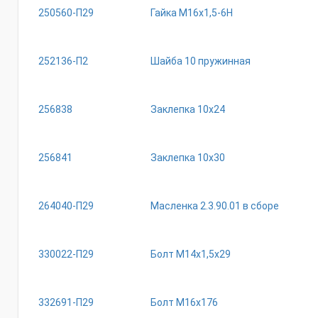
250560-П29
Гайка М16х1,5-6Н
252136-П2
Шайба 10 пружинная
256838
Заклепка 10х24
256841
Заклепка 10х30
264040-П29
Масленка 2.3.90.01 в сборе
330022-П29
Болт М14х1,5х29
332691-П29
Болт М16х176