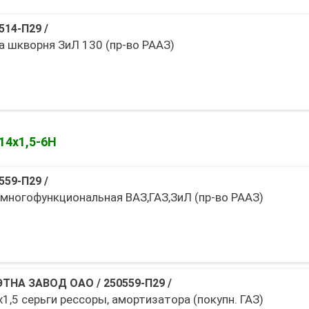
514-П29
/
а шкворня ЗиЛ 130 (пр-во РААЗ)
14х1,5-6Н
559-П29
/
 многофункциональная ВАЗ,ГАЗ,ЗиЛ (пр-во РААЗ)
ЭТНА ЗАВОД ОАО
/
250559-П29
/
1,5 серьги рессоры, амортизатора (покупн. ГАЗ)