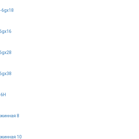
-6gх18
6gх16
6gх28
6gх38
-6Н
жинная 8
жинная 10