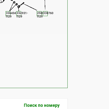
336404-
334931-
258054-
338760
П29
П29
П29
Поиск по номеру