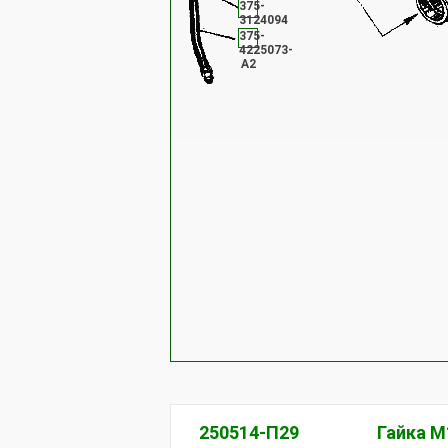
375-
3124094
375-
4225073-
А2
250514-П29
Гайка М