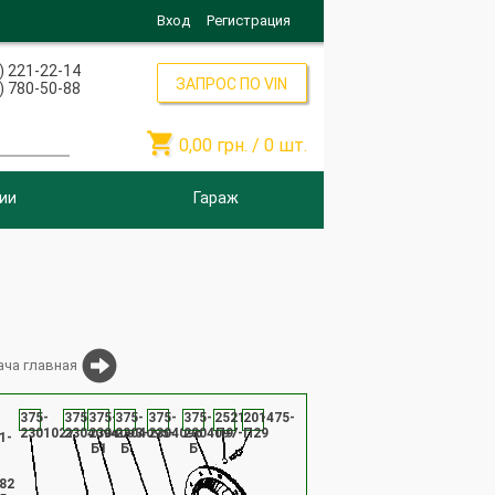
Вход
Регистрация
) 221-22-14
ЗАПРОС ПО VIN
) 780-50-88

0,00
грн. /
0
шт.
ии
Гараж
ача главная
375-
375-
375-
375-
375-
375-
252135-
201475-
2301027
2304094
2304093-
2304095-
2304096
2304097-
П9
П29
1-
Б1
Б
Б
82