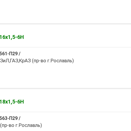
16х1,5-6Н
561-П29
/
ЗиЛ,ГАЗ,КрАЗ (пр-во г.Рославль)
18х1,5-6Н
563-П29
/
(пр-во г.Рославль)