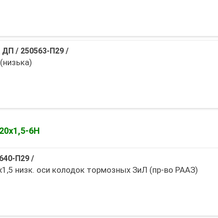
 ДП
/
250563-П29
/
(низька)
20х1,5-6Н
640-П29
/
1,5 низк. оси колодок тормозных ЗиЛ (пр-во РААЗ)