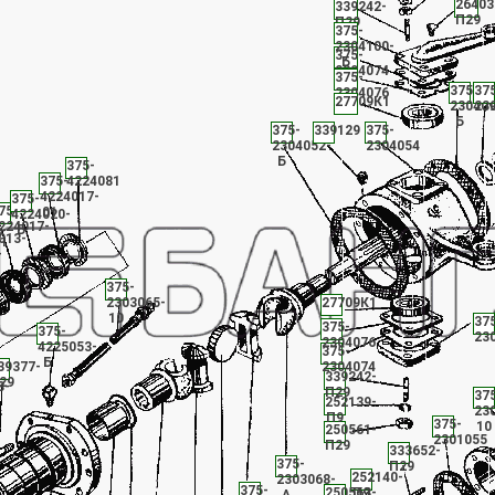
26403
339242-
П29
П29
375-
2304100-
375-
Б
2304074
375-
375-
37
2304076
27709К1
230409
23
Б
375-
339129
375-
2304052-
2304054
Б
375-
375-
4224081
4224017-
375-
75-
01
4224020-
224017-
Б
013-
1
-
375-
2303065-
27709К1
10
37
375-
375-
23
2304076
4225053-
375-
Б
39377-
2304074
339242-
29
8-
П29
37
252139-
23
П9
375-
10
250561-
2301055
П29
333652-
375-
П29
252140-
2303068-
375-
250563-
П9