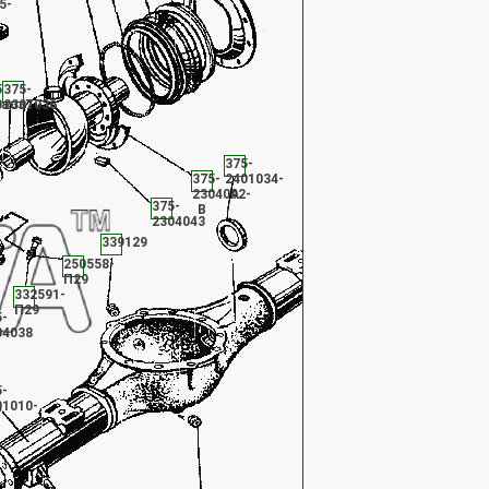
5-
5-
375-
8-
01037
2301036
375-
375-
2401034-
2304092-
А
375-
В
2304043
339129
250558-
П29
332591-
П29
5-
04038
5-
01010-