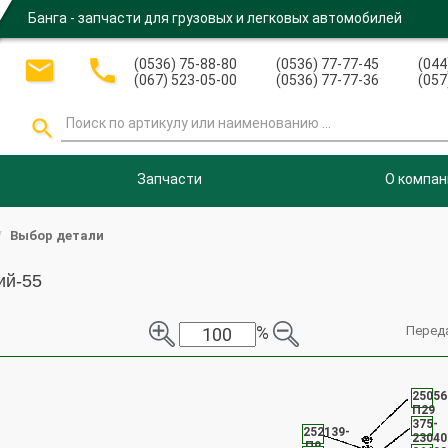
Банга - запчасти для грузовых и легковых автомобилей


(0536) 75-88-80
(0536) 77-77-45
(044
(067) 523-05-00
(0536) 77-77-36
(057

Запчасти
О компан
Выбор детали
ий-55
%
Перед
25056
П29
375-
252139-
23040
П9