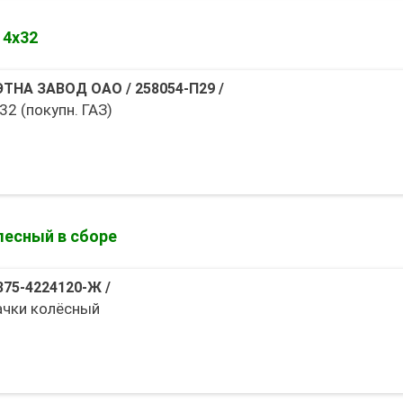
 4х32
ЭТНА ЗАВОД ОАО
/
258054-П29
/
2 (покупн. ГАЗ)
лесный в сборе
375-4224120-Ж
/
ачки колёсный