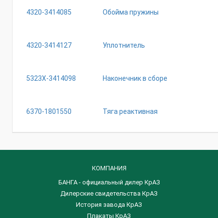
4320-3414085
Обойма пружины
4320-3414127
Уплотнитель
5323Х-3414098
Наконечник в сборе
6370-1801550
Тяга реактивная
КОМПАНИЯ
БАНГА - официальный дилер КрАЗ
Дилерские свидетельства КрАЗ
История завода КрАЗ
Плакаты КрАЗ