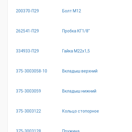
200370-П29
Болт М12
262541-П29
Пробка КГ1/8"
334933-П29
Гайка М22х1,5
375-3003058-10
Вкладыш верхний
375-3003059
Вкладыш нижний
375-3003122
Кольцо стопорное
375-3003128
Пружина