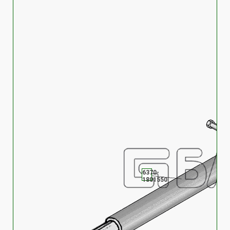
6370-
1801550