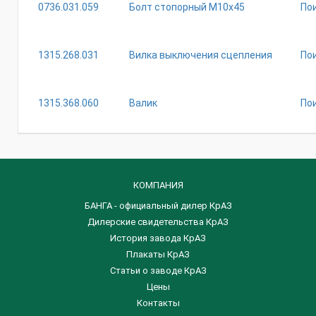
0736.031.059
Болт стопорный М10х45
По
1315.268.031
Вилка выключения сцепления
По
1315.368.060
Валик
По
КОМПАНИЯ
БАНГА - официальный дилер КрАЗ
Дилерские свидетельства КрАЗ
История завода КрАЗ
Плакаты КрАЗ
Статьи о заводе КрАЗ
Цены
Контакты