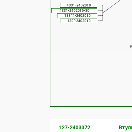
4331-2402010
4331-2402010-30
133Г4-2402010
130Г-2402010
127-2403072
Втул