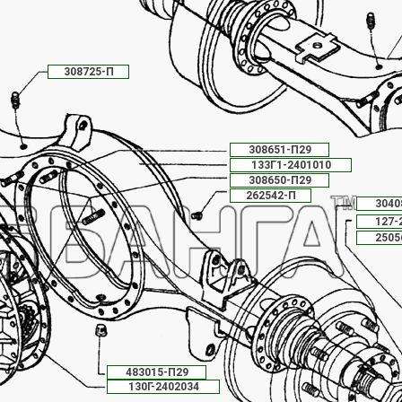
308725-П
308651-П29
133Г1-2401010
308650-П29
262542-П
3040
127-
2505
483015-П29
130Г-2402034