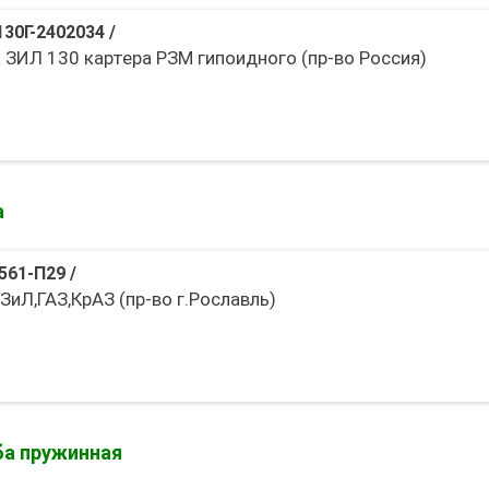
130Г-2402034
/
 ЗИЛ 130 картера РЗМ гипоидного (пр-во Россия)
а
561-П29
/
ЗиЛ,ГАЗ,КрАЗ (пр-во г.Рославль)
а пружинная