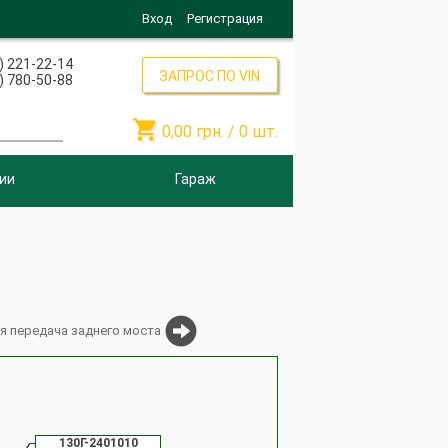
Вход
Регистрация
) 221-22-14
ЗАПРОС ПО VIN
) 780-50-88

0,00
грн. /
0
шт.
ии
Гараж
я передача заднего моста
130Г-2401010