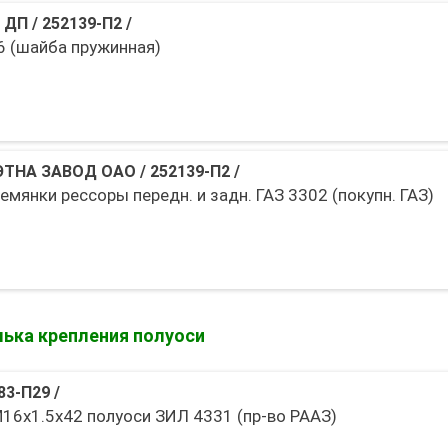
 ДП
/
252139-П2
/
6 (шайба пружинная)
ЭТНА ЗАВОД ОАО
/
252139-П2
/
мянки рессоры передн. и задн. ГАЗ 3302 (покупн. ГАЗ)
ька крепления полуоси
83-П29
/
16х1.5х42 полуоси ЗИЛ 4331 (пр-во РААЗ)