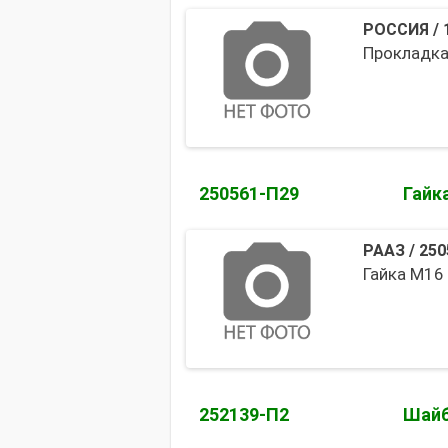
РОССИЯ
/
Прокладка
250561-П29
Гайк
РААЗ
/
250
Гайка М16 
252139-П2
Шайб