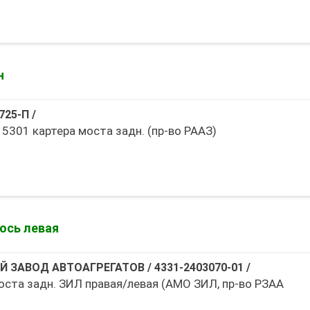
н
725-П
/
5301 картера моста задн. (пр-во РААЗ)
ось левая
Й ЗАВОД АВТОАГРЕГАТОВ
/
4331-2403070-01
/
оста задн. ЗИЛ правая/левая (АМО ЗИЛ, пр-во РЗАА