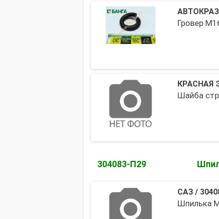
АВТОКРАЗ
Гровер М1
КРАСНАЯ 
Шайба стре
304083-П29
Шпил
САЗ
/
3040
Шпилька М