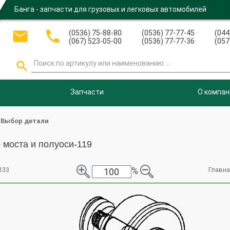
Банга - запчасти для грузовых и легковых автомобилей


(0536) 75-88-80
(0536) 77-77-45
(044
(067) 523-05-00
(0536) 77-77-36
(057

Запчасти
О компан
Выбор детали
 моста и полуоси-119
%
133
Главна