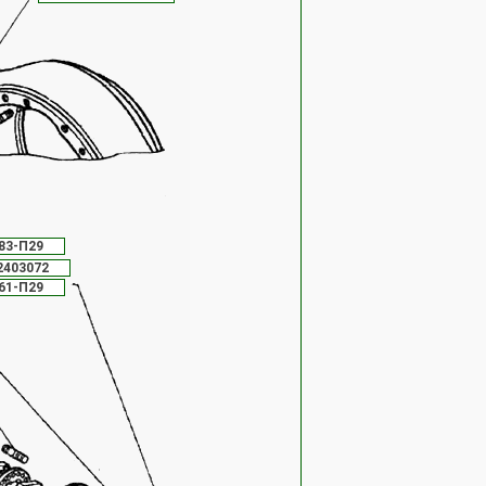
83-П29
2403072
61-П29