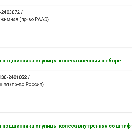
-2403072
/
зжимная (пр-во РААЗ)
а подшипника ступицы колеса внешняя в сборе
130-2401052
/
няя (пр-во Россия)
а подшипника ступицы колеса внутренняя со шти