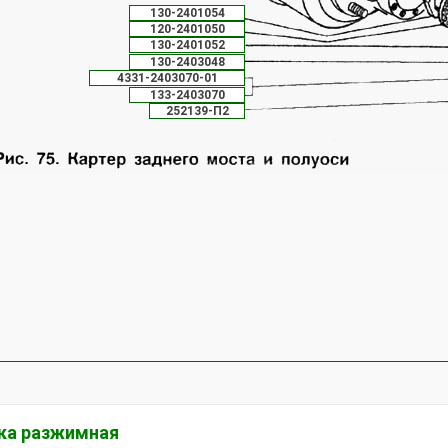
130-2401054
120-2401050
130-2401052
130-2403048
4331-2403070-01
133-2403070
252139-П2
ка разжимная