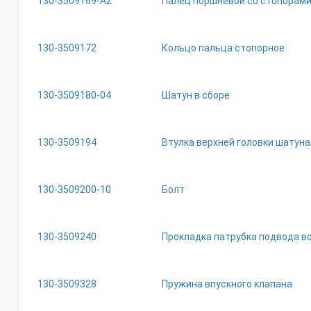
130-3509169-А2
Палец поршневой со стопорами
130-3509172
Кольцо пальца стопорное
130-3509180-04
Шатун в сборе
130-3509194
Втулка верхней головки шатун
130-3509200-10
Болт
130-3509240
Прокладка патрубка подвода в
130-3509328
Пружина впускного клапана