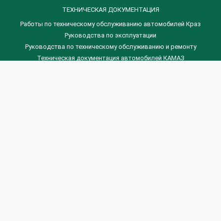
ТЕХНИЧЕСКАЯ ДОКУМЕНТАЦИЯ
Работы по техническому обслуживанию автомобилей Краз
Руководства по эксплуатации
Руководства по техническому обслуживанию и ремонту
Техническая документация автомобилей КАМАЗ
Техническая документация автомобилей ГАЗ
Техническая документация ЗИЛ
Дизельные двигателя Венчай
(0536) 75-88-80 | (067) 523-05-00
(0536) 77-77-45 | (0536) 77-77-36
(044) 221-22-14 | (057) 780-50-88



Banga.ua
© 2026 г.
Все права защищены.