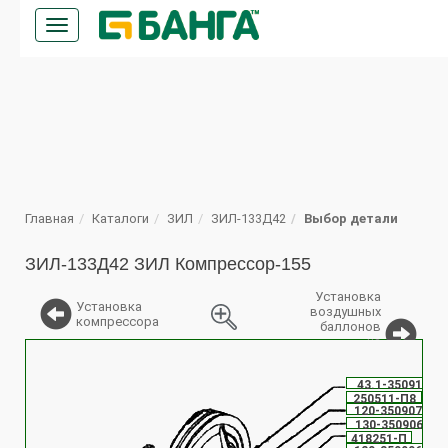
Кнопка
меню
ПОИСК
Главная
Каталоги
ЗИЛ
ЗИЛ-133Д42
Выбор детали
ЗИЛ-133Д42 ЗИЛ Компрессор-155
Установка
Установка
воздушных
компрессора
баллонов
на
%
автомобиле
ЗИЛ-433100
43.1-3509130
250511-П8
120-3509070-А
130-3509060-А
418251-П