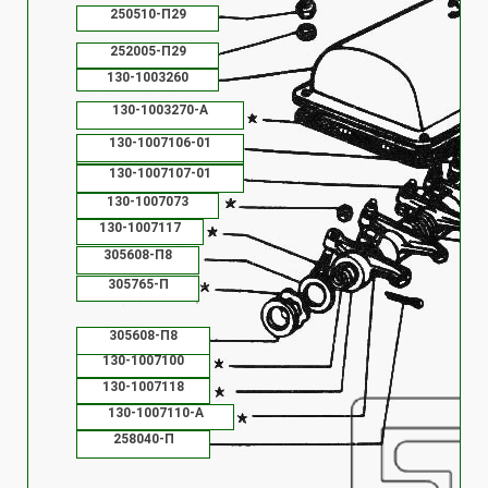
вала, картер
250510-П29
и крышка
сцепления
252005-П29
130-1003260
130-1003270-А
130-1000106-01
130-1007106-01
130-1007107-01
130-1007073
130-1007117
305608-П8
305765-П
305608-П8
130-1007100
130-1007118
130-1007110-А
258040-П