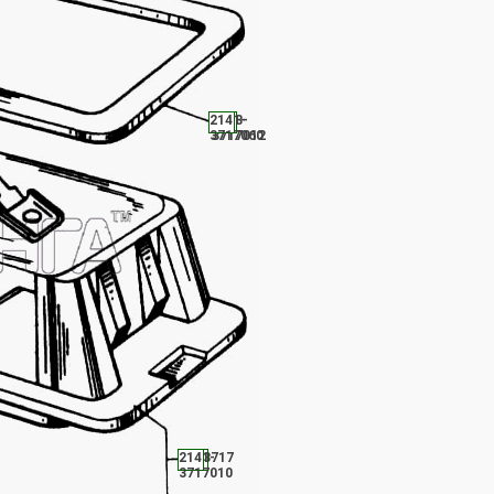
2141-
2108-
3717060
3717012
2141-
15.3717
3717010