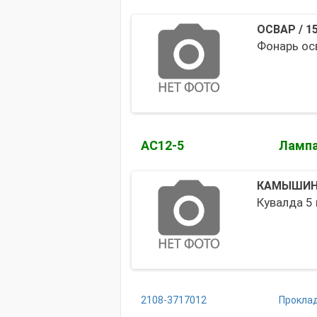
ОСВАР
/
1
Фонарь ос
АС12-5
Лампа
КАМЫШИН
Кувалда 5 
2108-3717012
Проклад