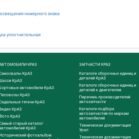
освещения номерного знака
ка уплотнительная
АВТОМОБИЛИ КРАЗ
ЗАПЧАСТИ КРАЗ
Самосвалы КрАЗ
Каталоги сборочных единиц и
деталей КрАЗ
Шасси КрАЗ
​Каталоги сборочных единиц и
Бортовые автомобили КрАЗ
деталей к двигателям
Лесовозы КрАЗ
Перечень производителей
автозапчасти
Седельные тягачи КрАЗ
Каталоги подбора
Видео КрАЗ
автозапчастей по маркам
Фото КрАЗ
автомобилей
Самый старый каталог
Техническая документация
автомобилей КрАЗ
Урал
Исторический фотоальбом
Техническая документация