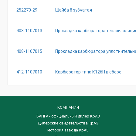
252270-29
Шайба 8 зубчатая
408-1107013
Прокладка карбюратора теплоизоляци
408-1107015
Прокладка карбюратора уплотнительн
412-1107010
Карбюратор типа К126Н в сборе
КОМПАНИЯ
БАНГА - официальный дилер КрАЗ
Дилерские свидетельства КрАЗ
История завода КрАЗ