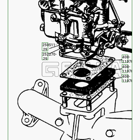
250511-
29
252270-
408-
29
1107015
408-
1107013
408-
1107015