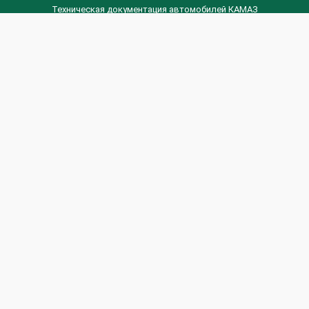
Техническая документация автомобилей КАМАЗ
Техническая документация автомобилей ГАЗ
Техническая документация ЗИЛ
Дизельные двигателя Венчай
(0536) 75-88-80 | (067) 523-05-00
(0536) 77-77-45 | (0536) 77-77-36
(044) 221-22-14 | (057) 780-50-88



Banga.ua
© 2026 г.
Все права защищены.