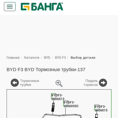
Кнопка
меню
ПОИСК
Главная
Каталоги
BYD
BYD F3
Выбор детали
BYD F3 BYD Тормозные трубки-137
Тормозные
Педаль
трубки
тормоза
%
BYDF3-
3506013
BYDF3-
3506050C
BYDF3-
3506015