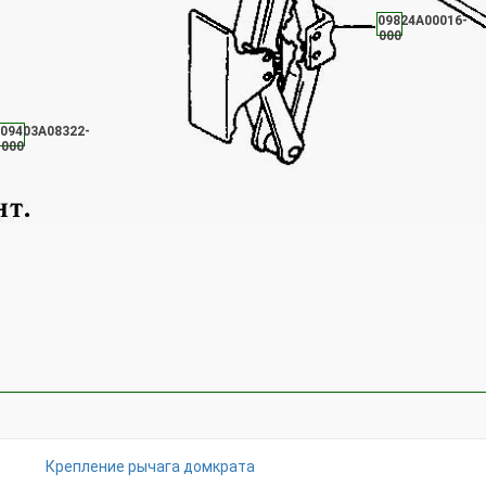
09824A00016-
000
09403A08322-
000
Крепление рычага домкрата