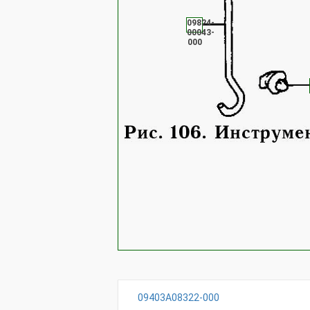
09824-
00043-
000
09403A08322-000