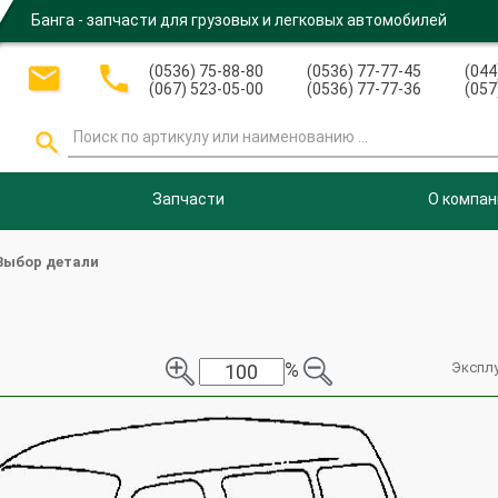
Банга - запчасти для грузовых и легковых автомобилей


(0536) 75-88-80
(0536) 77-77-45
(044
(067) 523-05-00
(0536) 77-77-36
(057

Запчасти
О компан
Выбор детали
%
Экспл