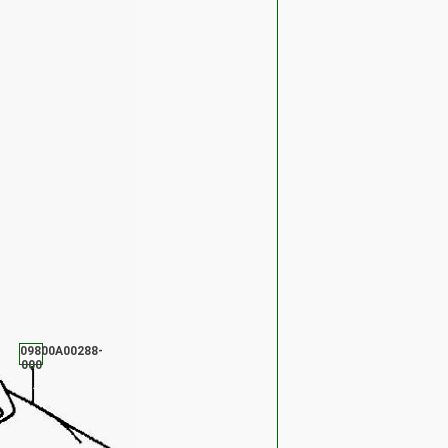
09800A00288-
000