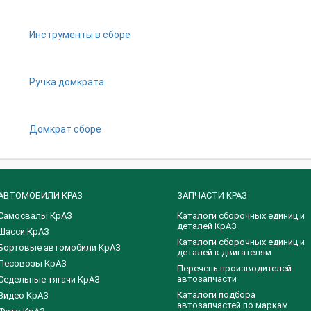
Инструменты в сборе
Ручка домкрата
Домкрат сборе
АВТОМОБИЛИ КРАЗ
ЗАПЧАСТИ КРАЗ
Самосвалы КрАЗ
Каталоги сборочных единиц и
деталей КрАЗ
Шасси КрАЗ
​Каталоги сборочных единиц и
Бортовые автомобили КрАЗ
деталей к двигателям
Лесовозы КрАЗ
Перечень производителей
автозапчасти
Седельные тягачи КрАЗ
Каталоги подбора
Видео КрАЗ
автозапчастей по маркам