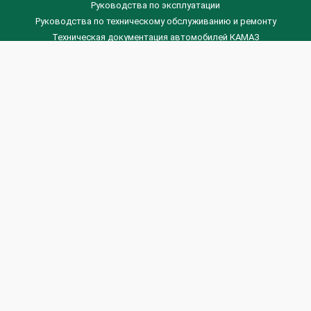
Руководства по эксплуатации
Руководства по техническому обслуживанию и ремонту
Техническая документация автомобилей КАМАЗ
Техническая документация автомобилей ГАЗ
Техническая документация ЗИЛ
Дизельные двигателя Венчай
(0536) 75-88-80 | (067) 523-05-00
(0536) 77-77-45 | (0536) 77-77-36
(044) 221-22-14 | (057) 780-50-88



Banga.ua
© 2026 г.
Все права защищены.