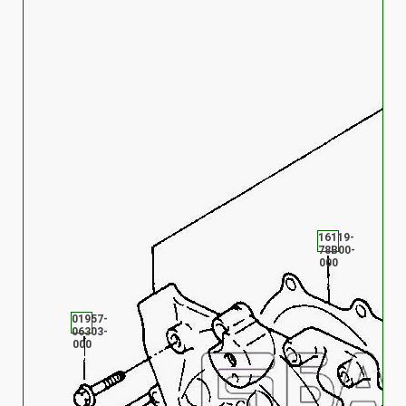
16119-
78B00-
000
01957-
06303-
000