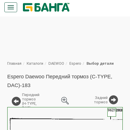
Кнопка
меню
ПОИСК
Главная
Каталоги
DAEWOO
Espero
Выбор детали
Espero Daewoo Передний тормоз (C-TYPE,
DAC)-183
Передний
Задний
тормоз
тормоз
(H-TYPE,
DAC)
96212029
96212030
96212321
96212322
%