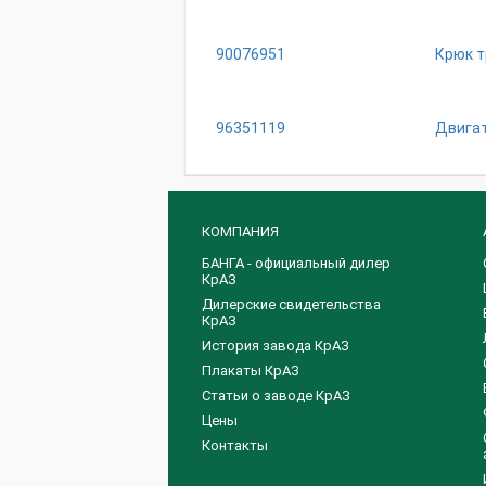
90076951
Крюк т
96351119
Двигат
КОМПАНИЯ
БАНГА - официальный дилер
КрАЗ
Дилерские свидетельства
КрАЗ
История завода КрАЗ
Плакаты КрАЗ
Статьи о заводе КрАЗ
Цены
Контакты