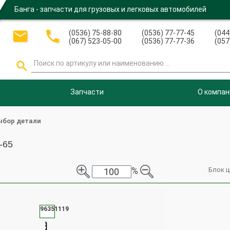
Банга - запчасти для грузовых и легковых автомобилей


(0536) 75-88-80
(0536) 77-77-45
(044
(067) 523-05-00
(0536) 77-77-36
(057

Запчасти
О компан
ыбор детали
-65
%
Блок 
96351119