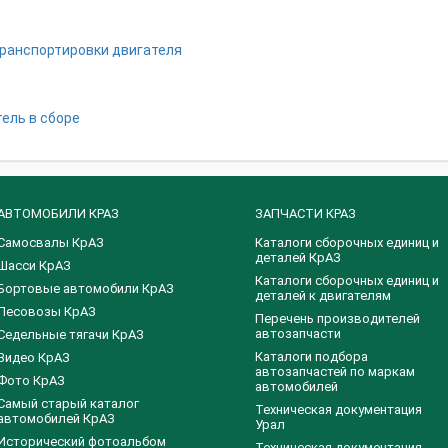
ранспортировки двигателя
ель в сборе
АВТОМОБИЛИ КРАЗ
ЗАПЧАСТИ КРАЗ
Самосвалы КрАЗ
Каталоги сборочных единиц и
деталей КрАЗ
Шасси КрАЗ
​Каталоги сборочных единиц и
Бортовые автомобили КрАЗ
деталей к двигателям
Лесовозы КрАЗ
Перечень производителей
автозапчасти
Седельные тягачи КрАЗ
Каталоги подбора
Видео КрАЗ
автозапчастей по маркам
Фото КрАЗ
автомобилей
Самый старый каталог
Техническая документация
автомобилей КрАЗ
Урал
Исторический фотоальбом
Техническая документация