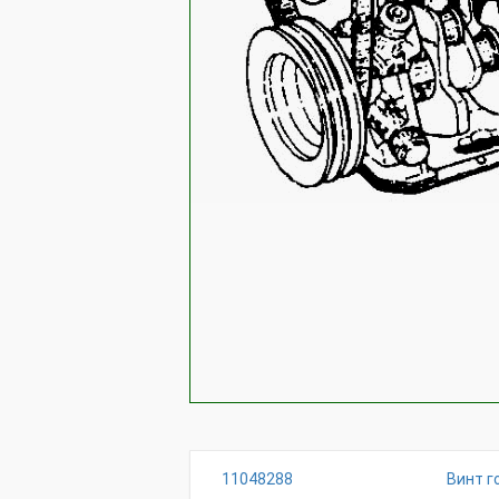
11048288
Винт г