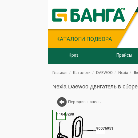
КАТАЛОГИ ПОДБОРА
Краз
Прайсы
Главная
Каталоги
DAEWOO
Nexia
В
Nexia Daewoo Двигатель в сборе
Передняя панель
11048288
90076951