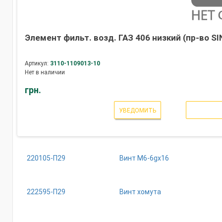
Элемент фильт. возд. ГАЗ 406 низкий (пр-во S
Артикул:
3110-1109013-10
Нет в наличии
грн.
УВЕДОМИТЬ
220105-П29
Винт М6-6gх16
222595-П29
Винт хомута