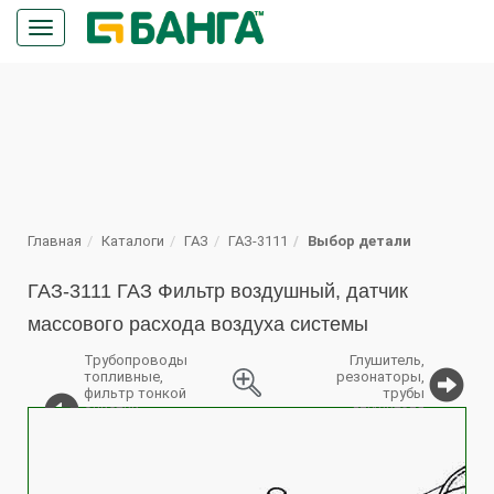
Кнопка
меню
ПОИСК
Главная
Каталоги
ГАЗ
ГАЗ-3111
Выбор детали
ГАЗ-3111 ГАЗ Фильтр воздушный, датчик
массового расхода воздуха системы
Трубопроводы
Глушитель,
топливные,
резонаторы,
фильтр тонкой
трубы
очистки ,
глушителя
%
клапан
топливного
бака