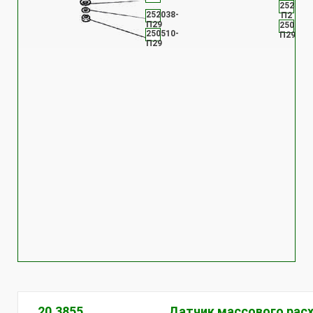
252134-
252038-
П2
П29
250508-
250510-
П29
П29
20.3855
Датчик массового расх