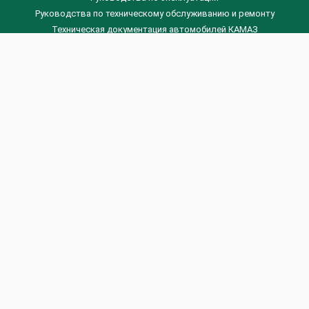
Руководства по техническому обслуживанию и ремонту
Техническая документация автомобилей КАМАЗ
Техническая документация автомобилей ГАЗ
Техническая документация ЗИЛ
Дизельные двигателя Венчай
(0536) 75-88-80 | (067) 523-05-00
(0536) 77-77-45 | (0536) 77-77-36
(044) 221-22-14 | (057) 780-50-88



Banga.ua
© 2026 г.
Все права защищены.