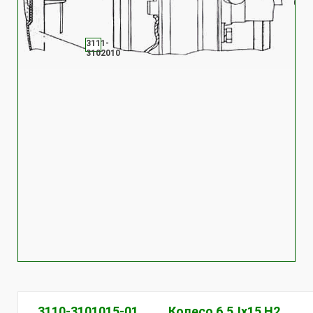
00-
00
3111-
3102010
3110-3101015-01
Колесо 6,5Jх15 Н2