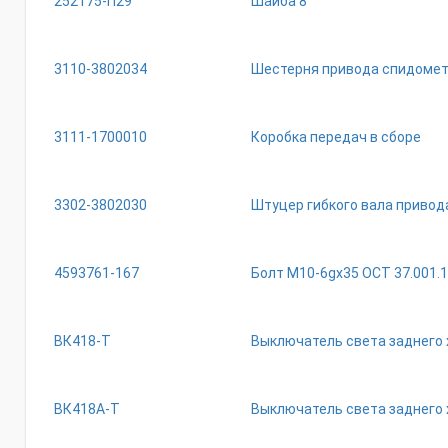
252175-П29
Шайба 8
3110-3802034
Шестерня привода спидоме
3111-1700010
Коробка передач в сборе
3302-3802030
Штуцер гибкого вала приво
4593761-167
Болт М10-6gх35 ОСТ 37.001.
ВК418-Т
Выключатель света заднего 
ВК418А-Т
Выключатель света заднего 