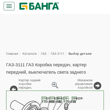
Кнопка
меню
ПОИСК
Главная
Каталоги
ГАЗ
ГАЗ-3111
Выбор детали
ГАЗ-3111 ГАЗ Коробка передач, картер
передний, выключатель света заднего
Картер задний
Механизм
коробки
управления
передач,
коробкой
механизм
передач
%
переключения
передач
31029-
31029-
260305-
20-
298429-
1701040
1701042
П
1701034
П