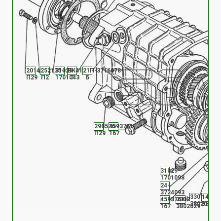
201458-
252135-
31029-
ВК418-
21П-3716078-
П29
П2
1701043
Т
Б
296576-
4593761-
П29
167
31029-
1701098
24-
3724093
3302-
14-
4593761-
3302-
3802030
38020
167
3802029