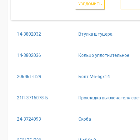
УВЕДОМИТЬ
14-3802032
Втулка штуцера
14-3802036
Кольцо уплотнительное
206461-П29
Болт М6-6gх14
21П-3716078-Б
Прокладка выключателя свет
24-3724093
Скоба