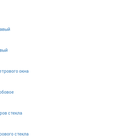
равый
евый
етрового окна
обовое
ров стекла
рового стекла