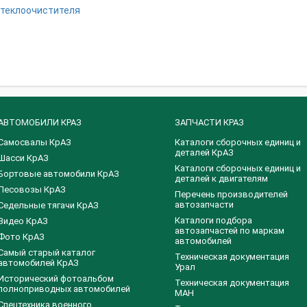
стеклоочистителя
АВТОМОБИЛИ КРАЗ
ЗАПЧАСТИ КРАЗ
Самосвалы КрАЗ
Каталоги сборочных единиц и
деталей КрАЗ
Шасси КрАЗ
​Каталоги сборочных единиц и
Бортовые автомобили КрАЗ
деталей к двигателям
Лесовозы КрАЗ
Перечень производителей
автозапчасти
Седельные тягачи КрАЗ
Каталоги подбора
Видео КрАЗ
автозапчастей по маркам
Фото КрАЗ
автомобилей
Самый старый каталог
Техническая документация
автомобилей КрАЗ
Урал
Исторический фотоальбом
Техническая документация
полноприводных автомобилей
МАН
Спецтехника военного