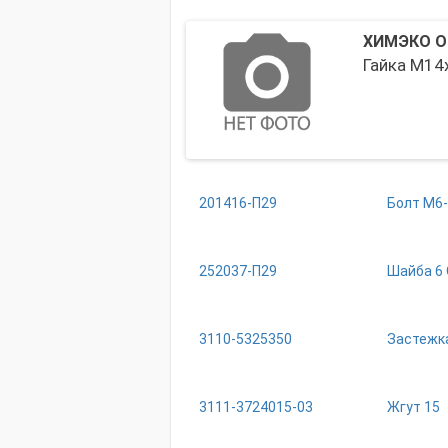
ХИМЭКО 
Гайка М14х
201416-П29
Болт М6-
252037-П29
Шайба 6 
3110-5325350
Застежк
3111-3724015-03
Жгут 15