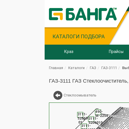
КАТАЛОГИ ПОДБОРА
Краз
Прайсы
Главная
Каталоги
ГАЗ
ГАЗ-3111
Выб
ГАЗ-3111 ГАЗ Стеклоочиститель,
Стеклоомыватель
490-
3111-
М-2254
5206008-
3111-
01
5206010
3111-