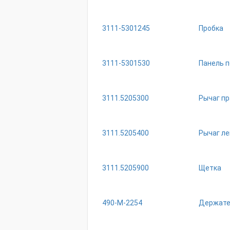
3111-5301245
Пробка
3111-5301530
Панель 
3111.5205300
Рычаг пр
3111.5205400
Рычаг ле
3111.5205900
Щетка
490-М-2254
Держател