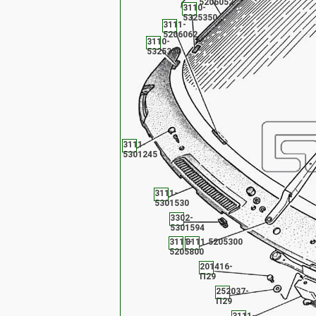
5206052
3110-
5325350
3111-
5206062
3110-
5325350
3111-
5301245
3111-
5301530
3302-
5301594
3111-
3111.5205300
5205800
201416-
П29
252037-
П29