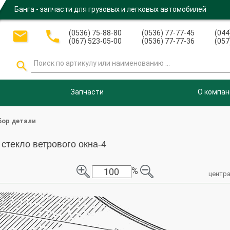
Банга - запчасти для грузовых и легковых автомобилей


(0536) 75-88-80
(0536) 77-77-45
(044
(067) 523-05-00
(0536) 77-77-36
(057

Запчасти
О компан
ор детали
 стекло ветрового окна-4
%
центра