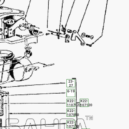
23-
27
6-19
К22-
К22-
1107122
107120
К22-
107050
К22-
107130