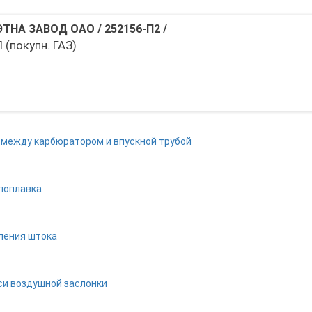
ЭТНА ЗАВОД ОАО
/
252156-П2
/
11-
291790-
(покупн. ГАЗ)
9447
П
 между карбюратором и впускной трубой
 поплавка
пления штока
си воздушной заслонки