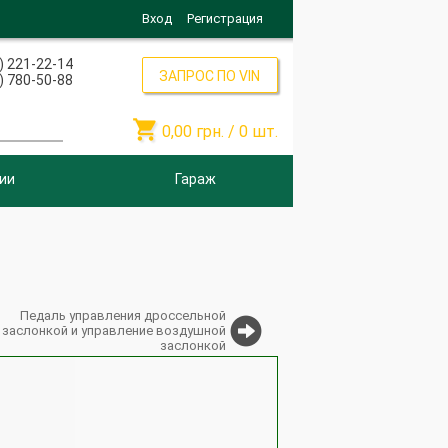
Вход
Регистрация
) 221-22-14
ЗАПРОС ПО VIN
) 780-50-88

0,00
грн. /
0
шт.
ии
Гараж
Педаль управления дроссельной
заслонкой и управление воздушной
заслонкой