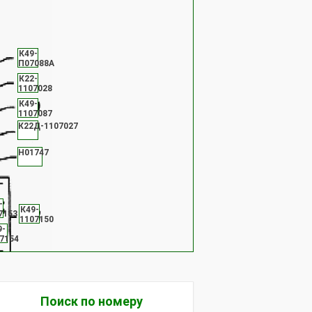
К49-
П07088А
К22-
1107028
К49-
1107087
К22Д-1107027
Н01747
-
К49-
7153
1107150
9-
7154
Поиск по номеру