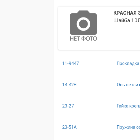
К23-
КРАСНАЯ 
1107063-
Н07121
С
Шайба 10Л 
11-9447
Прокладка
14-42Н
Ось петли
23-27
Гайка кре
23-51А
Пружина о