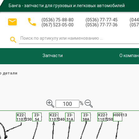
Банга - запчасти для грузовых и легковых автомобилей


(0536) 75-88-80
(0536) 77-77-45
(044
(067) 523-05-00
(0536) 77-77-36
(057

Запчасти
О компан
р детали
%
К22-
23-
К22-
23-
23-
К22-
Н00113
1107230
54
1107240-
51А
58А
1107250
А