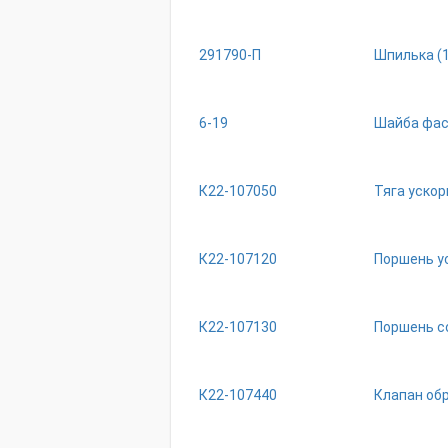
291790-П
Шпилька (
6-19
Шайба фас
К22-107050
Тяга ускор
К22-107120
Поршень ус
К22-107130
Поршень с
К22-107440
Клапан обр