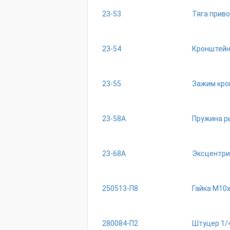
23-53
Тяга прив
23-54
Кронштейн
23-55
Зажим кро
23-58А
Пружина р
23-68А
Эксцентри
250513-П8
Гайка М10
280084-П2
Штуцер 1/4