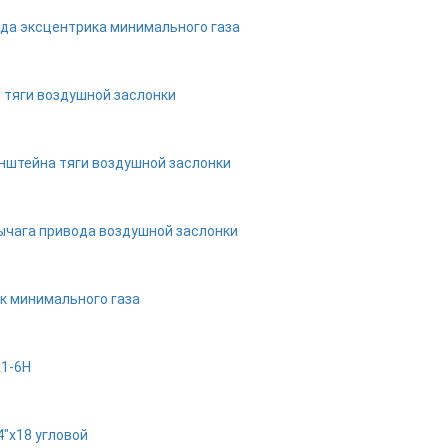
ода эксцентрика минимального газа
 тяги воздушной заслонки
нштейна тяги воздушной заслонки
ычага привода воздушной заслонки
к минимального газа
х1-6Н
"х18 угловой