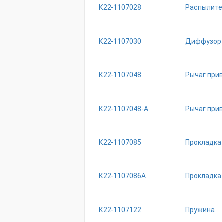
К22-1107028
Распылите
К22-1107030
Диффузор 
К22-1107048
Рычаг при
К22-1107048-А
Рычаг при
К22-1107085
Прокладка
К22-1107086А
Прокладка
К22-1107122
Пружина