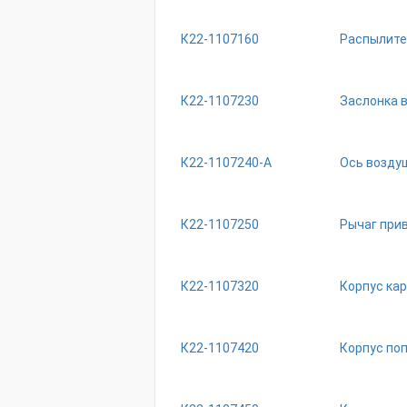
К22-1107160
Распылите
К22-1107230
Заслонка 
К22-1107240-А
Ось воздуш
К22-1107250
Рычаг при
К22-1107320
Корпус кар
К22-1107420
Корпус по