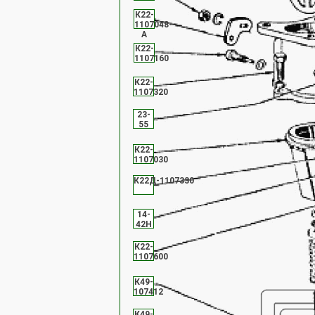
К22-
1107048-
А
К22-
1107160
К22-
1107320
23-
55
К22-
1107030
К22Д-1107330
14-
42Н
К22-
1107600
К49-
107412
К49-