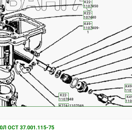
К22-
1107450
К22-
107440
К49-
1107409-
1
К49
110
К22-
К4
1107048
110
К22А-1107046
К22-
1107503
0Л ОСТ 37.001.115-75
Н07103