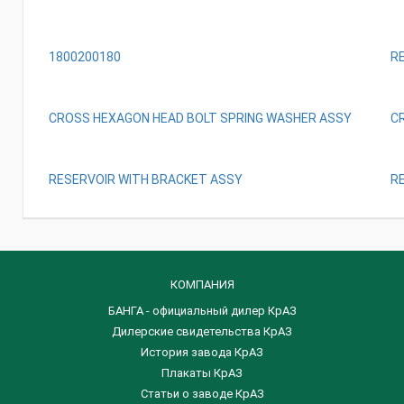
1800200180
R
CROSS HEXAGON HEAD BOLT SPRING WASHER ASSY
C
RESERVOIR WITH BRACKET ASSY
R
КОМПАНИЯ
БАНГА - официальный дилер КрАЗ
Дилерские свидетельства КрАЗ
История завода КрАЗ
Плакаты КрАЗ
Статьи о заводе КрАЗ