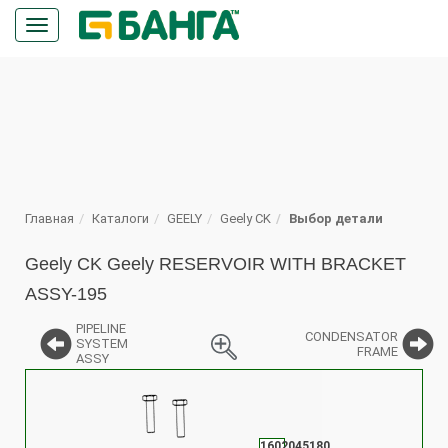
Кнопка
меню
ПОИСК
Главная
Каталоги
GEELY
Geely CK
Выбор детали
Geely CK Geely RESERVOIR WITH BRACKET
ASSY-195
PIPELINE
CONDENSATOR
SYSTEM
FRAME
ASSY
%
1602045180