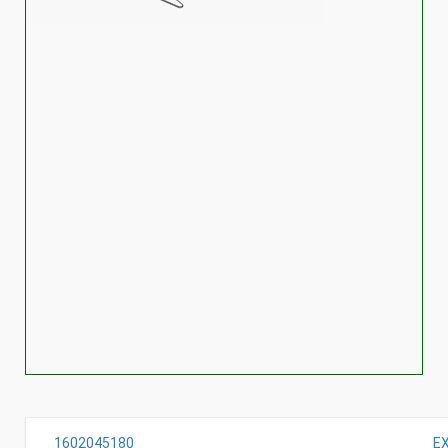
1602045180
E