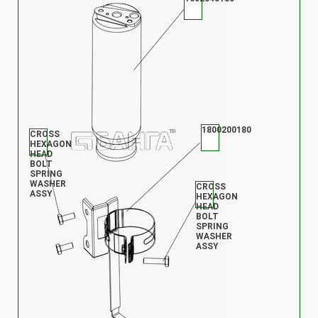
1800200180
CROSS
HEXAGON
HEAD
BOLT
SPRING
WASHER
CROSS
ASSY
HEXAGON
HEAD
BOLT
SPRING
WASHER
ASSY