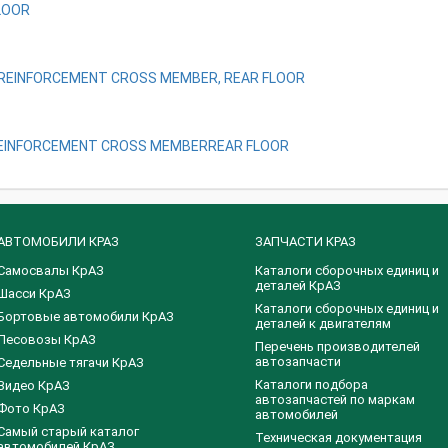
LOOR
REINFORCEMENT CROSS MEMBER, REAR FLOOR
EINFORCEMENT CROSS MEMBERREAR FLOOR
АВТОМОБИЛИ КРАЗ
ЗАПЧАСТИ КРАЗ
Самосвалы КрАЗ
Каталоги сборочных единиц и
деталей КрАЗ
Шасси КрАЗ
​Каталоги сборочных единиц и
Бортовые автомобили КрАЗ
деталей к двигателям
Лесовозы КрАЗ
Перечень производителей
автозапчасти
Седельные тягачи КрАЗ
Каталоги подбора
Видео КрАЗ
автозапчастей по маркам
Фото КрАЗ
автомобилей
Самый старый каталог
Техническая документация
автомобилей КрАЗ