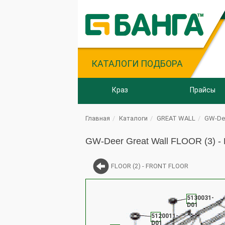
КАТАЛОГИ ПОДБОРА
Краз
Прайсы
Главная
Каталоги
GREAT WALL
GW-De
GW-Deer Great Wall FLOOR (3) 
FLOOR (2) - FRONT FLOOR
5130031-
D01
5120011-
D01