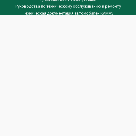
Руководства по техническому обслуживанию и ремонту
Техническая документация автомобилей КАМАЗ
Техническая документация автомобилей ГАЗ
Техническая документация ЗИЛ
Дизельные двигателя Венчай
(0536) 75-88-80 | (067) 523-05-00
(0536) 77-77-45 | (0536) 77-77-36
(044) 221-22-14 | (057) 780-50-88



Banga.ua
© 2026 г.
Все права защищены.