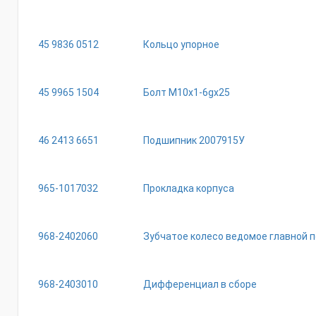
45 9836 0512
Кольцо упорное
45 9965 1504
Болт М10х1-6gх25
46 2413 6651
Подшипник 2007915У
965-1017032
Прокладка корпуса
968-2402060
Зубчатое колесо ведомое главной 
968-2403010
Дифференциал в сборе