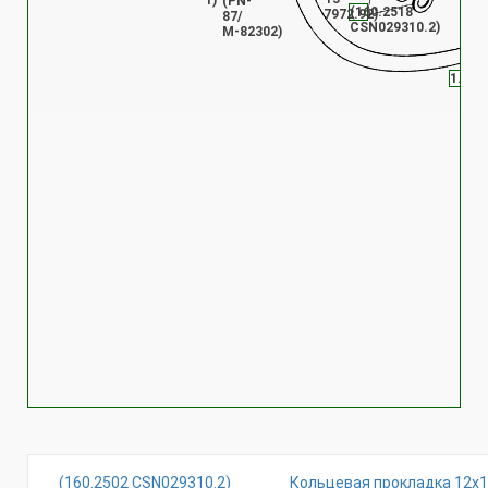
1)
(РN-
(160.2518
7972.92)
87/
СSN029310.2)
М-82302)
1.8.5
(160.2502 СSN029310.2)
Кольцевая прокладка 12х