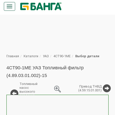
Кнопка
меню
ПОИСК
Главная
Каталоги
УАЗ
4CT90-1ME
Выбор детали
4CT90-1ME УАЗ Топливный фильтр
(4.89.03.01.002)-15
Топливный
Привод ТНВД
насос
(4.59.15.01.001)
высокого
давления
%
(ТНВД)
(4.89.35.01.002)